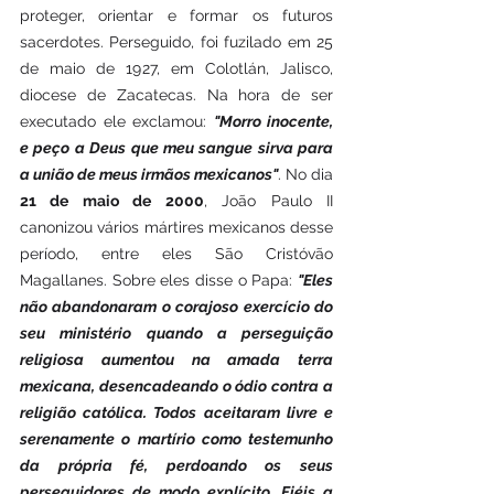
proteger, orientar e formar os futuros 
sacerdotes. Perseguido, foi fuzilado em 25 
de maio de 1927, em Colotlán, Jalisco, 
diocese de Zacatecas. Na hora de ser 
executado ele exclamou: 
"Morro inocente, 
e peço a Deus que meu sangue sirva para 
a união de meus irmãos mexicanos"
. No dia 
21 de maio de 2000
, João Paulo II 
canonizou vários mártires mexicanos desse 
período, entre eles São Cristóvão 
Magallanes. Sobre eles disse o Papa: 
"Eles 
não abandonaram o corajoso exercício do 
seu ministério quando a perseguição 
religiosa aumentou na amada terra 
mexicana, desencadeando o ódio contra a 
religião católica. Todos aceitaram livre e 
serenamente o martírio como testemunho 
da própria fé, perdoando os seus 
perseguidores de modo explícito. Fiéis a 