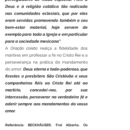
Deus e à religião católica tão radicada 
nas comunidades eclesiais, que por eles 
eram servidas promovendo também o seu 
bem-estar material, hoje servem de 
exemplo para toda a Igreja e em particular 
para a sociedade mexicana"
. 
A 
Oração coleta
 realça a fidelidade dos 
mártires em professar a fé no Cristo Rei e a 
perseverança na prática do mandamento 
do amor: 
Deus eterno e todo-poderoso, que 
fizestes o presbítero São Cristóvão e seus 
companheiros fiéis ao Cristo Rei até ao 
martírio, concedei-nos, por sua 
intercessão, perseverar na verdadeira fé e 
aderir sempre aos mandamentos do vosso 
amor
.
Referência: BECKHÄUSER, Frei Alberto. Os 