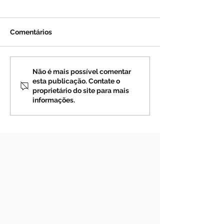
Comentários
Profecias sobre a Rússia
Profecias sobre
Não é mais possível comentar
esta publicação. Contate o
(4)
(3)
proprietário do site para mais
informações.