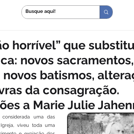
S
IN
ão horrível” que substitu
ica: novos sacramentos
 novos batismos, alter
vras da consagração.
ões a Marie Julie Jahen
, considerada uma das 
Igreja, viveu toda uma 
rimento e expiação dos 