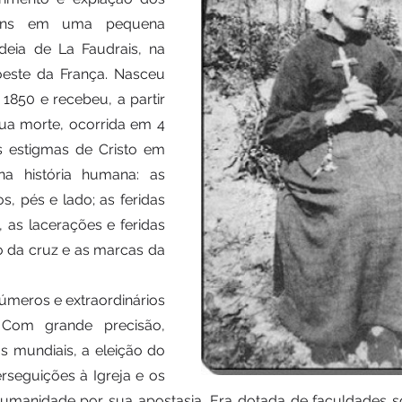
ns em uma pequena 
deia de La Faudrais, na 
oeste da França. Nasceu 
1850 e recebeu, a partir 
ua morte, ocorrida em 4 
 estigmas de Cristo em 
na história humana: as 
, pés e lado; as feridas 
 as lacerações e feridas 
 da cruz e as marcas da 
números e extraordinários 
 Com grande precisão, 
s mundiais, a eleição do 
rseguições à Igreja e os 
humanidade por sua apostasia. Era dotada de faculdades so