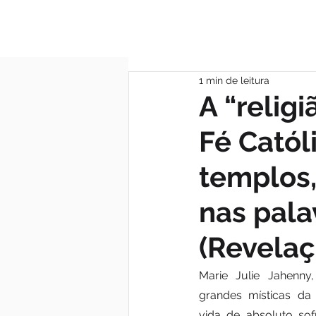
MÃE DAS GRAÇA
1 min de leitura
A “religi
Fé Catól
templos,
nas pala
(Revelaç
Marie Julie Jahenny
grandes místicas da 
vida de absoluto sof