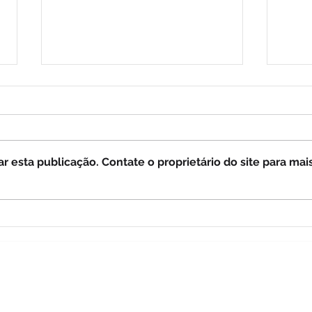
 esta publicação. Contate o proprietário do site para mai
Profecias sobre a Rússia (4)
Prof
MÃE DAS GRAÇAS