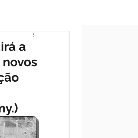
ICIO
TODAS AS POSTAGENS
irá a
, novos
ação
ny.)