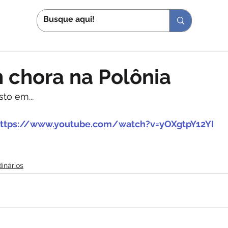
S
IN
 chora na Polônia
to em...
ttps://www.youtube.com/watch?v=yOXgtpY12YI
dinários