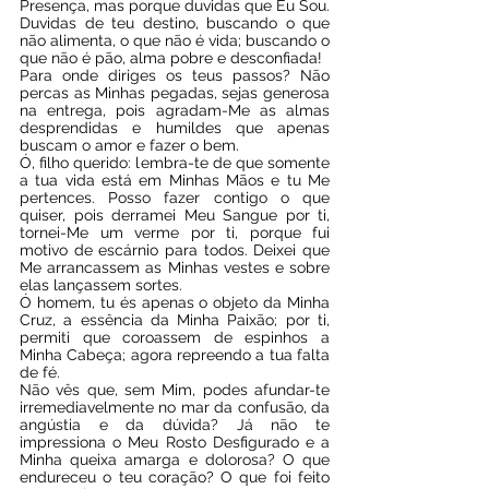
Presença, mas porque duvidas que Eu Sou. 
Duvidas de teu destino, buscando o que 
não alimenta, o que não é vida; buscando o 
que não é pão, alma pobre e desconfiada!
Para onde diriges os teus passos? Não 
percas as Minhas pegadas, sejas generosa 
na entrega, pois agradam-Me as almas 
desprendidas e humildes que apenas 
buscam o amor e fazer o bem.
Ó, filho querido: lembra-te de que somente 
a tua vida está em Minhas Mãos e tu Me 
pertences. Posso fazer contigo o que 
quiser, pois derramei Meu Sangue por ti, 
tornei-Me um verme por ti, porque fui 
motivo de escárnio para todos. Deixei que 
Me arrancassem as Minhas vestes e sobre 
elas lançassem sortes.
Ó homem, tu és apenas o objeto da Minha 
Cruz, a essência da Minha Paixão; por ti, 
permiti que coroassem de espinhos a 
Minha Cabeça; agora repreendo a tua falta 
de fé.
Não vês que, sem Mim, podes afundar-te 
irremediavelmente no mar da confusão, da 
angústia e da dúvida? Já não te 
impressiona o Meu Rosto Desfigurado e a 
Minha queixa amarga e dolorosa? O que 
endureceu o teu coração? O que foi feito 