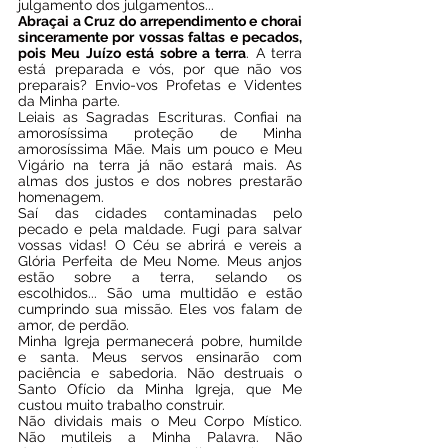
julgamento dos julgamentos...
Abraçai a Cruz do arrependimento e chorai 
sinceramente por vossas faltas e pecados, 
pois Meu Juízo está sobre a terra
. A terra 
está preparada e vós, por que não vos 
preparais? Envio-vos Profetas e Videntes 
da Minha parte.
Leiais as Sagradas Escrituras. Confiai na 
amorosíssima proteção de Minha 
amorosíssima Mãe. Mais um pouco e Meu 
Vigário na terra já não estará mais. As 
almas dos justos e dos nobres prestarão 
homenagem.
Saí das cidades contaminadas pelo 
pecado e pela maldade. Fugi para salvar 
vossas vidas! O Céu se abrirá e vereis a 
Glória Perfeita de Meu Nome. Meus anjos 
estão sobre a terra, selando os 
escolhidos... São uma multidão e estão 
cumprindo sua missão. Eles vos falam de 
amor, de perdão.
Minha Igreja permanecerá pobre, humilde 
e santa. Meus servos ensinarão com 
paciência e sabedoria. Não destruais o 
Santo Ofício da Minha Igreja, que Me 
custou muito trabalho construir.
Não dividais mais o Meu Corpo Místico. 
Não mutileis a Minha Palavra. Não 