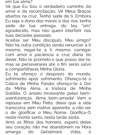
em tua alma?
Vê que Eu Sou o verdadeiro caminho do 
amor e da reconciliação. Vê Meus Braços 
abertos na cruz, Tenho sede de ti. Embora 
Eu seja o dono dos mares e dos rios, tenho 
sede de tua entrega, do teu “sim” 
agradecido, mas não quero interferir nas 
tuas decisões pessoais.
Aceitas ser Meu discípulo, Meu amigo? 
Não há outra condição senão renunciar a ti 
mesmo, negar-te a ti mesmo; carregar 
com amor e paciência a cruz diária do 
dever. Não te prometo o que posso dar-te, 
mas se perseverares até o fim serás salvo 
e compartilharás Minha Glória.
Eu te ofereço o desprezo do mundo, 
sofrimento após sofrimento. Ofereço-te o 
Cálice de Minha Paixão, ofereço-te a Dor 
da Minha Alma, a tristeza de Minha 
Solidão. O anseio incessante pelas bem-
aventuranças. Alma bem-amada! Vem e 
repousa em Meu Peito, deixa que a vida 
transcorra sem motivo aparente, a não ser 
o de glorificar o Meu Nome. Glorifica-O 
neste monte santo, nesta tarde santa.
Amo os filhos dos homens, espero deles 
seu coração, não me abandonem na Hora 
amarga do Getsêmani. Volta, ó 