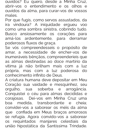
ouvidos? Eu quero, desde a Minha Cruz, 
abrir-vos o entendimento e os olhos e 
ouvidos da alma, para curar-vos de vossos 
males.
Por que fugis, como servos assustados, da 
ira vindoura? A iniquidade ergueu voo 
como uma sombra sinistra, cobrindo tudo. 
Busco ansiosamente os corações para 
amá-los ardentemente, para derramar 
poderosos fluxos de graça.
Se vós compreendesseis o propósito de 
amar, a necessidade de encher-vos de 
inumeráveis bênçãos, compreenderíeis que 
as almas destinadas ao doce martírio da 
vítima já não brilham mais com a luz 
própria, mas com a luz poderosa do 
conhecimento infinito de Deus.
A criatura humana deve depositar em Meu 
Coração sua vaidade e mesquinhez, seu 
orgulho, sua soberba e arrogância. 
Conquistei o céu para almas decididas e 
corajosas.  Dei-vos em Minha Cruz uma 
boa medida, transbordante e cheia; 
convidei-vos a saborear os méis da alma 
que  confiada em Meus braços amorosos 
se refugia. Agora convido-vos a saborear 
os requintados manjares celestiais da 
união hipostática da Santíssima Trindade. 