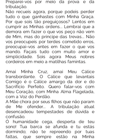
Preparei-vos por meio da prova e da 
tribulação.
Não recueis agora, porque podeis perder 
tudo o que ganhastes com Minha Graça. 
Por que sois tão preguiçosos? Lentos em 
cumprir as Minhas ordens... Lembrai que a 
demora em fazer o que vos peço não vem 
de Mim, mas do príncipe das trevas... Não 
vos preocupeis por terdes cometido erros, 
preocupai-vos antes em fazer o que vos 
mando. Façais tudo com muito amor e 
simplicidade. Sois agora Meus nobres 
cordeiros em meio a matilhas famintas.
Amai Minha Cruz, amai Meu Cálice 
transbordante. O Cálice que levantais 
Comigo é o Cálice amargo da dor e do 
Sacrifício Perfeito. Quero falar-vos com 
Meu Coração, com Minha Alma Flagelada, 
com a Voz do Perdão.
A Mãe chora por seus filhos que não param 
de Me ofender... A tribulação atual 
desencadeou tempestades de dúvida e 
confusão.
Ó humanidade cega, desperta de teu 
sono! Tua barca se afunda e tu estás 
dormindo; não te repreendo por tuas 
faltas, que sempre estão na Minha 