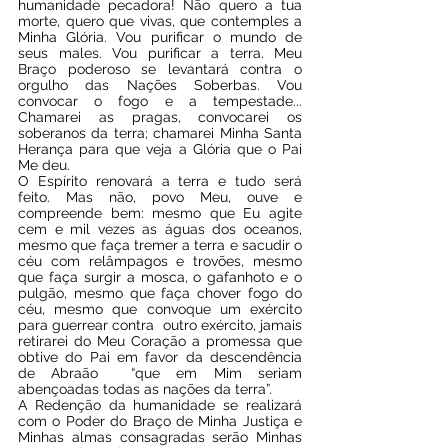
humanidade pecadora! Não quero a tua 
morte, quero que vivas, que contemples a 
Minha Glória. Vou purificar o mundo de 
seus males. Vou purificar a terra. Meu 
Braço poderoso se levantará contra o 
orgulho das Nações Soberbas. Vou 
convocar o fogo e a tempestade... 
Chamarei as pragas, convocarei os 
soberanos da terra; chamarei Minha Santa 
Herança para que veja a Glória que o Pai 
Me deu.
O Espírito renovará a terra e tudo será 
feito. Mas não, povo Meu, ouve e 
compreende bem: mesmo que Eu agite 
cem e mil vezes as águas dos oceanos, 
mesmo que faça tremer a terra e sacudir o 
céu com relâmpagos e trovões, mesmo 
que faça surgir a mosca, o gafanhoto e o 
pulgão, mesmo que faça chover fogo do 
céu, mesmo que convoque um exército 
para guerrear contra  outro exército, jamais 
retirarei do Meu Coração a promessa que 
obtive do Pai em favor da descendência 
de Abraão  “que em Mim seriam 
abençoadas todas as nações da terra”.
A Redenção da humanidade se realizará 
com o Poder do Braço de Minha Justiça e 
Minhas almas consagradas serão Minhas 