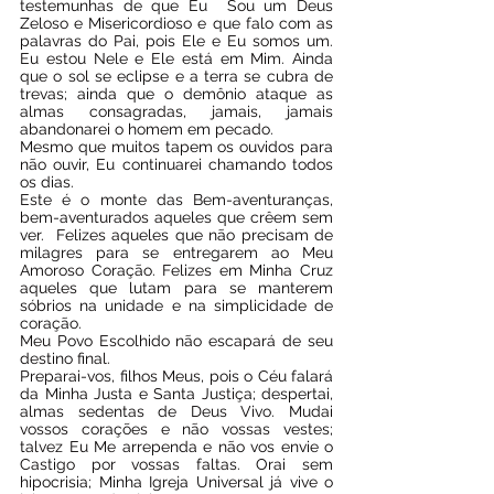
testemunhas de que Eu  Sou um Deus 
Zeloso e Misericordioso e que falo com as 
palavras do Pai, pois Ele e Eu somos um. 
Eu estou Nele e Ele está em Mim. Ainda 
que o sol se eclipse e a terra se cubra de 
trevas; ainda que o demônio ataque as 
almas consagradas, jamais, jamais 
abandonarei o homem em pecado.
Mesmo que muitos tapem os ouvidos para 
não ouvir, Eu continuarei chamando todos 
os dias.  
Este é o monte das Bem-aventuranças, 
bem-aventurados aqueles que crêem sem 
ver.  Felizes aqueles que não precisam de 
milagres para se entregarem ao Meu 
Amoroso Coração. Felizes em Minha Cruz 
aqueles que lutam para se manterem 
sóbrios na unidade e na simplicidade de 
coração.
Meu Povo Escolhido não escapará de seu 
destino final.
Preparai-vos, filhos Meus, pois o Céu falará 
da Minha Justa e Santa Justiça; despertai, 
almas sedentas de Deus Vivo. Mudai 
vossos corações e não vossas vestes; 
talvez Eu Me arrependa e não vos envie o 
Castigo por vossas faltas. Orai sem 
hipocrisia; Minha Igreja Universal já vive o 