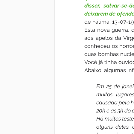
disser, salvar-se
deixarem de ofender
de Fátima, 13-07-19
Esta nova guerra, 
aos apelos da Virg
conheceu os horro
duas bombas nuclear
Você já tinha ouvid
Abaixo, algumas in
Em 25 de janeir
muitos lugare
causada pelo hé
20h e as 3h do d
Há muitos teste
alguns deles, 