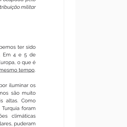
ribuição militar 
bemos ter sido 
. Em 4 e 5 de 
uropa, o que é 
o mesmo tempo
.
r iluminar os 
nos são muito 
s altas. Como 
 Turquia foram 
s climáticas 
lares, puderam 