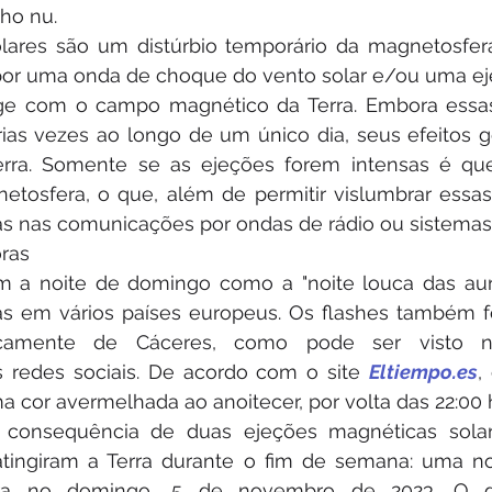
ho nu.
ares são um distúrbio temporário da magnetosfera 
por uma onda de choque do vento solar e/ou uma ej
age com o campo magnético da Terra. Embora essa
ias vezes ao longo de um único dia, seus efeitos g
erra. Somente se as ejeções forem intensas é qu
etosfera, o que, além de permitir vislumbrar essas
cias nas comunicações por ondas de rádio ou sistemas
oras
m a noite de domingo como a "noite louca das auro
s em vários países europeus. Os flashes também fo
icamente de Cáceres, como pode ser visto nas
 redes sociais. De acordo com o site 
Eltiempo.es
,
 cor avermelhada ao anoitecer, por volta das 22:00 
 consequência de duas ejeções magnéticas solar
atingiram a Terra durante o fim de semana: uma no
ra no domingo, 5 de novembro de 2023. O du