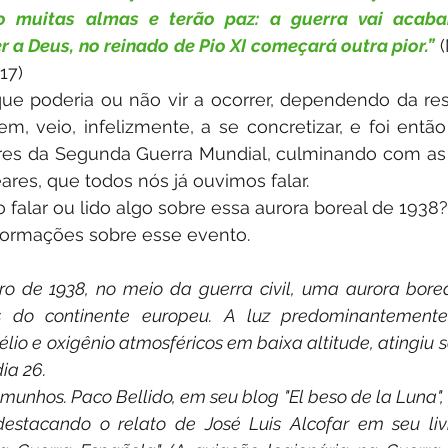
-ão muitas almas e terão paz: a guerra vai acaba
 a Deus, no reinado de Pio XI começará outra pior.”
 
17)
que poderia ou não vir a ocorrer, dependendo da re
em, veio, infelizmente, a se concretizar, e foi ent
res da Segunda Guerra Mundial, culminando com as 
es, que todos nós já ouvimos falar.   
o falar ou lido algo sobre essa aurora boreal de 1938?
formações sobre esse evento.  
o de 1938, no meio da guerra civil, uma aurora boreal
s do continente europeu. A luz predominantemente
lio e oxigênio atmosféricos em baixa altitude, atingiu se
ia 26.
munhos. Paco Bellido, em seu blog "El beso de la Luna", f
destacando o relato de José Luis Alcofar em seu livr