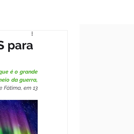
ICIO
TODAS AS POSTAGENS
S para
ue é o grande 
eio da guerra, 
 Fátima, em 13 