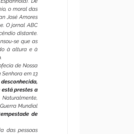
Espanhola). De 
o, o moral das 
an José Amores 
e. O jornal ABC 
ndio distante. 
nsou-se que as 
o à altura e à 
.
ofecia de Nossa 
 Senhora em 13 
desconhecida, 
está prestes a 
. Naturalmente, 
Guerra Mundial 
tempestade de 
ia das pessoas 