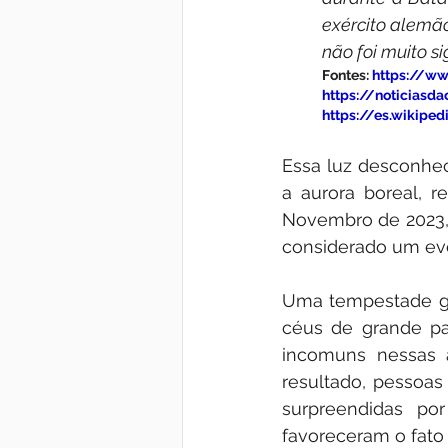
exército alemão 
não foi muito si
Fontes: 
https://w
https://noticiasda
https://es.wikipe
Essa luz desconhec
a aurora boreal, 
Novembro de 2023, 
considerado um eve
Uma tempestade geo
céus de grande pa
incomuns nessas á
resultado, pessoas 
surpreendidas po
favoreceram o fato