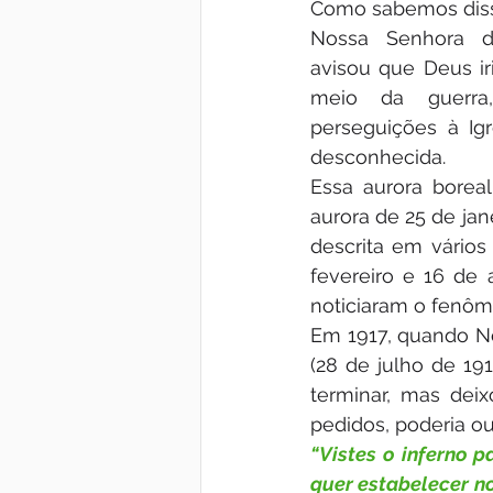
Como sabemos dis
Nossa Senhora d
avisou que Deus ir
meio da guerr
perseguições à Ig
desconhecida.
Essa aurora borea
aurora de 25 de ja
descrita em vários 
fevereiro e 16 de 
noticiaram o fenôm
Em 1917, quando No
(28 de julho de 19
terminar, mas dei
pedidos, poderia ou
“Vistes o inferno 
quer estabelecer n