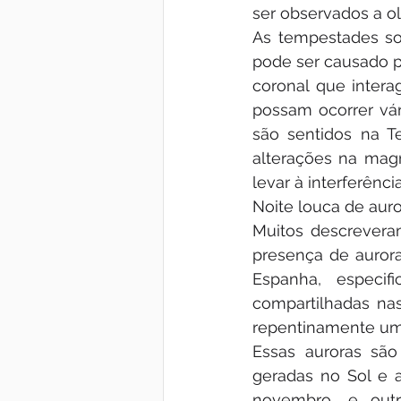
ser observados a ol
As tempestades sol
pode ser causado 
coronal que inter
possam ocorrer vár
são sentidos na T
alterações na magn
levar à interferên
Noite louca de aur
Muitos descrevera
presença de aurora
Espanha, especif
compartilhadas nas
repentinamente uma
Essas auroras são
geradas no Sol e 
novembro, e out