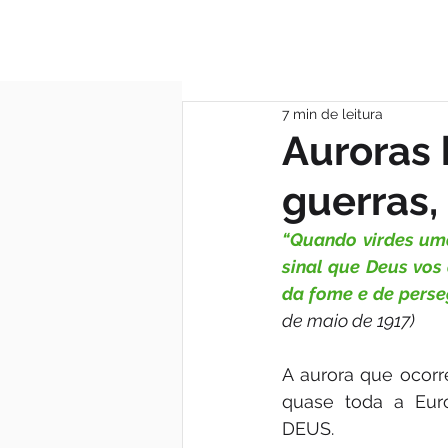
MÃE DAS GRAÇA
7 min de leitura
Auroras 
guerras,
“Quando virdes uma
sinal que Deus vos 
da fome e de perseg
de maio de 1917)
A aurora que ocorr
quase toda a Euro
DEUS.