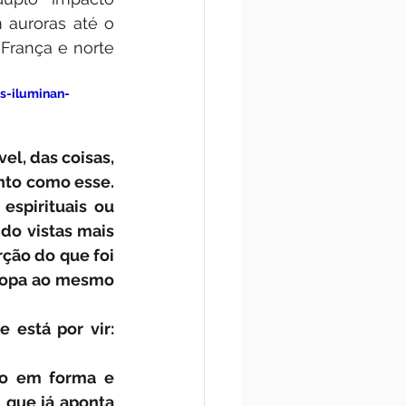
auroras até o 
França e norte 
s-iluminan-
l, das coisas, 
to como esse. 
spirituais ou 
do vistas mais 
ão do que foi 
ropa ao mesmo 
está por vir: 
o em forma e 
 que já aponta 