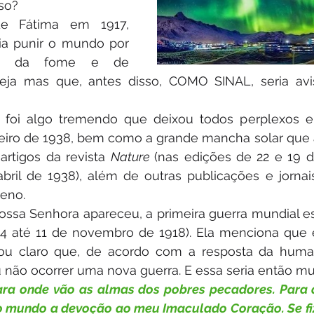
so?
e Fátima em 1917, 
ia punir o mundo por 
a, da fome e de 
reja mas que, antes disso, COMO SINAL, seria avi
l foi algo tremendo que deixou todos perplexos e 
neiro de 1938, bem como a grande mancha solar que a
artigos da revista 
Nature 
(nas edições de 22 e 19 de
abril de 1938), além de outras publicações e jorna
eno.
ssa Senhora apareceu, a primeira guerra mundial es
14 até 11 de novembro de 1918). Ela menciona que es
xou claro que, de acordo com a resposta da huma
 não ocorrer uma nova guerra. E essa seria então muito
para onde vão as almas dos pobres pecadores. Para a
o mundo a devoção ao meu Imaculado Coração. Se fiz