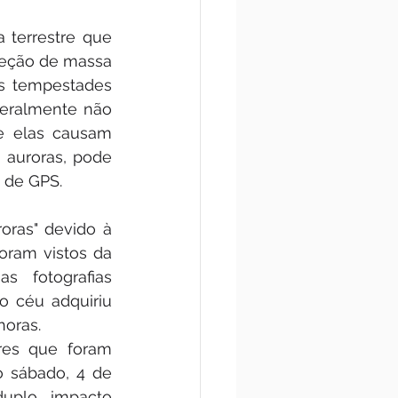
terrestre que 
eção de massa 
s tempestades 
eralmente não 
e elas causam 
 auroras, pode 
 de GPS.
ras" devido à 
ram vistos da 
 fotografias 
 o céu adquiriu 
horas.
es que foram 
 sábado, 4 de 
plo impacto 