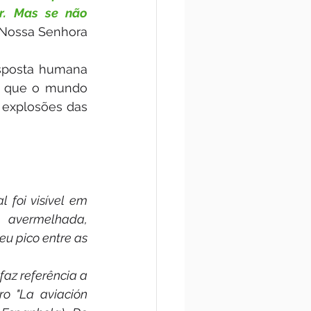
r. Mas se não 
(Nossa Senhora 
sposta humana 
ão que o mundo 
explosões das 
 foi visível em 
 avermelhada, 
u pico entre as 
az referência a 
o "La aviación 