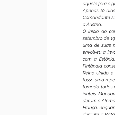
aquele fora o g
Apenas 10 dias 
Comandante sup
a Áustria.
O início do c
setembro de 19
uma de suas ma
envolveu a inv
com a Estônia,
Finlândia cons
Reino Unido e
fosse uma repet
tomado todos o
inúteis. Manob
deram à Aleman
França, enquan
durante a Bata