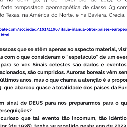
orte tempestade geomagnética de classe G3 com 
o Texas, na América do Norte, e na Baviera, Grécia, 
bate.com/sociedad/20231106/italia-irlanda-otros-paises-europeo
.html
soas que se atêm apenas ao aspecto material, visíve
s com o que consideram o “espetáculo” de um even
ara se ver. Sinais celestes são dados e eventos e
elacionados, são cumpridos. Auroras boreais vêm sen
ltimos anos, mas o que chama a atenção é a proporç
3, que abarcou quase a totalidade dos países da Eu
 sinal de DEUS para nos prepararmos para o que 
perseguições?
urioso que tal evento tão incomum, tão idêntic
ior (de 1938), tenha se repetido neste ano de 2023,