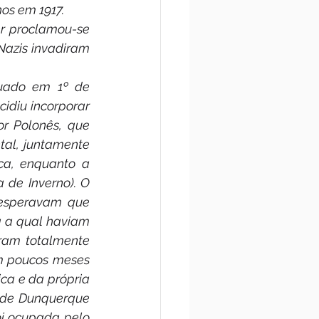
os em 1917.
er proclamou-se 
azis invadiram 
uado em 1º de 
diu incorporar 
r Polonês, que 
al, juntamente 
ca, enquanto a 
de Inverno). O 
esperavam que 
a a qual haviam 
ram totalmente 
m poucos meses 
a e da própria 
 de Dunquerque 
i ocupada pelo 