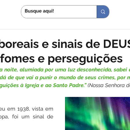
S
IN
boreais e sinais de DEU
 fomes e perseguições
 noite, alumiada por uma luz desconhecida, sabei q
dá de que vai a punir o mundo de seus crimes, por m
uições à Igreja e ao Santo Padre.” 
(Nossa Senhora de
eu em 1938, vista em 
pa, foi um sinal de 