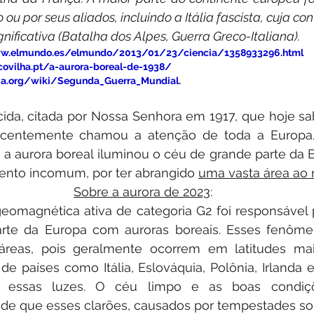
ou por seus aliados, incluindo a Itália fascista, cuja cont
gnificativa (Batalha dos Alpes, Guerra Greco-Italiana).
ww.elmundo.es/elmundo/2013/01/23/ciencia/1358933296.html
covilha.pt/a-aurora-boreal-de-1938/
dia.org/wiki/Segunda_Guerra_Mundial
.
ida, citada por Nossa Senhora em 1917, que hoje sa
recentemente chamou a atenção de toda a Europa
a aurora boreal iluminou o céu de grande parte da E
nto incomum, por ter abrangido 
uma vasta área a
Sobre a aurora de 2023
:
magnética ativa de categoria G2 foi responsável po
rte da Europa com auroras boreais. Esses fenôme
reas, pois geralmente ocorrem em latitudes mai
de países como Itália, Eslováquia, Polônia, Irlanda e
r essas luzes. O céu limpo e as boas condiçõe
 de que esses clarões, causados por tempestades so