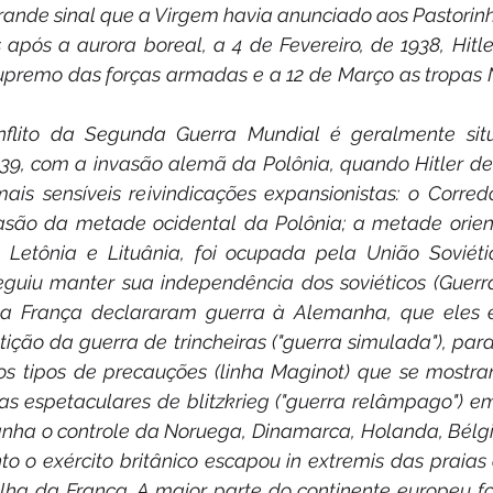
rande sinal que a Virgem havia anunciado aos Pastorinh
após a aurora boreal, a 4 de Fevereiro, de 1938, Hitl
remo das forças armadas e a 12 de Março as tropas N
onflito da Segunda Guerra Mundial é geralmente sit
39, com a invasão alemã da Polônia, quando Hitler deci
is sensíveis reivindicações expansionistas: o Corredo
asão da metade ocidental da Polônia; a metade orient
 Letônia e Lituânia, foi ocupada pela União Soviéti
eguiu manter sua independência dos soviéticos (Guerra 
 a França declararam guerra à Alemanha, que eles 
ição da guerra de trincheiras ("guerra simulada"), par
s tipos de precauções (linha Maginot) que se mostra
ras espetaculares de blitzkrieg ("guerra relâmpago") e
ha o controle da Noruega, Dinamarca, Holanda, Bélgic
to o exército britânico escapou in extremis das praias
lha da França. A maior parte do continente europeu fo