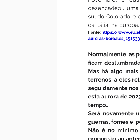
desencadeou uma f
sul do Colorado e d
da Itália, na Europa.
Fonte: 
https://www.elde
auroras-boreales_151533
Normalmente, as pes
ficam deslumbrada
Mas há algo mais p
terrenos, a eles r
seguidamente nos ú
esta aurora de 202
tempo...
Será novamente um
guerras, fomes e  
Não é no mínimo c
proporção ao anter