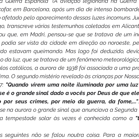
la Guerra Española" (A aviação legionária na Guerra 
ofar, em Barcelona, após um dia de intenso bombardei
to afetado pelo aparecimento dessas luzes incomuns. Ju
igo, transcreve vários testemunhos coletados em Alicant
tou que, em Madri, pensou-se que se tratava de um incê
podia ser vista da cidade em direção ao noroeste, pe
o estavam queimando. Mas logo foi deduzido, devid
o da luz, que se tratava de um fenômeno meteorológico
los católicos, a aurora de 1938 foi associada a uma pr
ima. O segundo mistério revelado às crianças por Nossa
7: 
"Quando virem uma noite iluminada por uma luz 
e é o grande sinal dado a vocês por Deus de que ele 
 por seus crimes, por meio da guerra, da fome,..."
se na aurora o grande sinal que anunciava a Segunda 
ssa tempestade solar às vezes é conhecida como a 
"
s seguintes não se falou noutra coisa. Para a maior