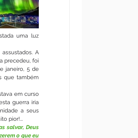
stada uma luz 
assustados. A 
 precedeu, foi 
 janeiro, 5 de 
is que também 
tava em curso 
ta guerra iria 
nidade a seus 
 pior!...  
s salvar, Deus 
erem o que eu 