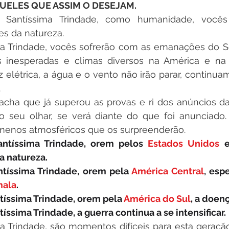
UELES QUE ASSIM O DESEJAM.
 Santíssima Trindade, como humanidade, vocês
es da natureza.
ma Trindade, vocês sofrerão com as emanações do S
s inesperadas e climas diversos na América e na E
z elétrica, a água e o vento não irão parar, continuam
.
acha que já superou as provas e ri dos anúncios da
o seu olhar, se verá diante do que foi anunciado.
menos atmosféricos que os surpreenderão.
antíssima Trindade, orem pelos 
Estados Unidos
 
a natureza.
ntíssima Trindade, orem pela 
América Central
mala
.
tíssima Trindade, orem pela 
América do Sul
, a doen
tíssima Trindade, a guerra continua a se intensificar.
ma Trindade, são momentos difíceis para esta geraçã