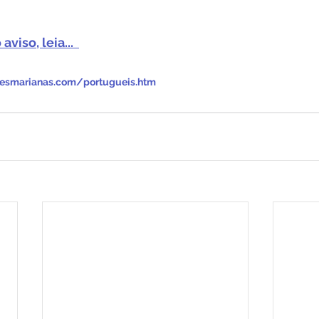
 
aviso, leia...  
onesmarianas.com/portugueis.htm