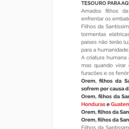
TESOURO PARA AQ
Amados filhos da
enfrentar os embat
Filhos da Santíssi
tormentas elétrica
países não terão lu
para a humanidade
A criatura humana 
mas quando virar 
furacões e os fenô
Orem, filhos da S
sofrem por causa d
Orem, filhos da Sa
Honduras 
e 
Guate
Orem, filhos da San
Orem, filhos da San
Filhos da Santíssi