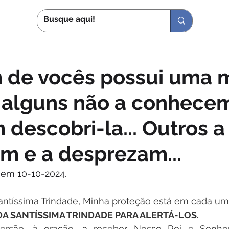
S
IN
 de vocês possui uma 
 alguns não a conhece
 descobri-la... Outros a
m e a desprezam...
 em 10-10-2024.
antíssima Trindade, Minha proteção está em cada um
A SANTÍSSIMA TRINDADE PARA ALERTÁ-LOS.
rsão, à oração, a receber Nosso Rei e Senhor 