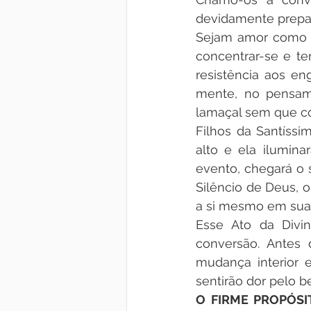
devidamente prepa
Sejam amor como a 
concentrar-se e te
resistência aos en
mente, no pensame
lamaçal sem que c
Filhos da Santíssim
alto e ela ilumin
evento, chegará o 
Silêncio de Deus, 
a si mesmo em suas
Esse Ato da Divin
conversão. Antes 
mudança interior
sentirão dor pelo 
O FIRME PROPÓSI