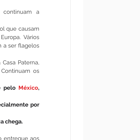
 continuam a 
ol que causam 
uropa. Vários 
 a ser flagelos 
 Casa Paterna, 
 Continuam os 
e pelo 
México
, 
, especialmente por 
ça chega.
o entregue aos 