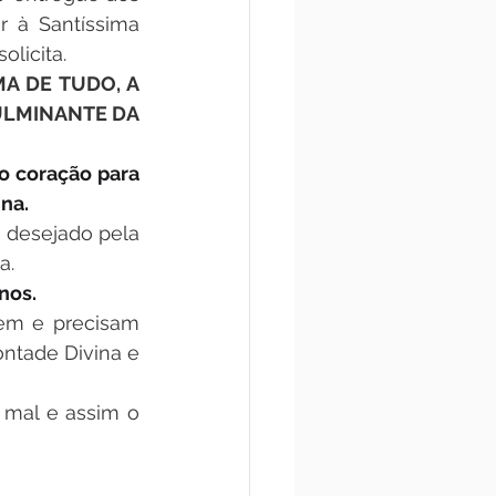
 à Santíssima 
olicita.
 DE TUDO, A 
LMINANTE DA 
 coração para 
na.
desejado pela 
a.
nos.
m e precisam 
ntade Divina e 
mal e assim o 