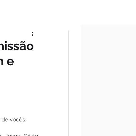
ICIO
TODAS AS POSTAGENS
missão
m e
 de vocês.
Jesus Cristo 