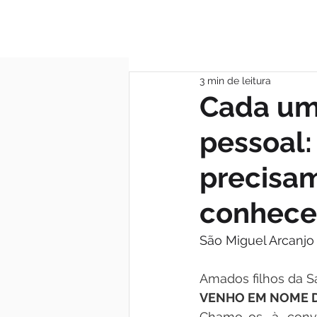
MÃE DAS GRAÇA
3 min de leitura
Cada um
pessoal:
precisam
conhece
São Miguel Arcanjo
Amados filhos da S
VENHO EM NOME D
Chamo-os à conve