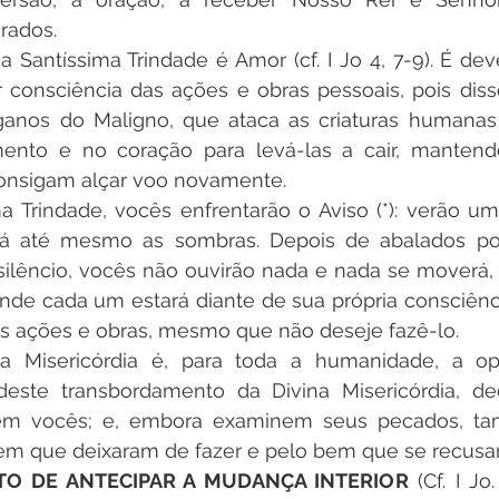
rados.
Santíssima Trindade é Amor (cf. I Jo 4, 7-9). É de
r consciência das ações e obras pessoais, pois dis
ganos do Maligno, que ataca as criaturas humanas 
nto e no coração para levá-las a cair, mantend
onsigam alçar voo novamente.
a Trindade, vocês enfrentarão o Aviso (*): verão um
ará até mesmo as sombras. Depois de abalados po
silêncio, vocês não ouvirão nada e nada se moverá, 
onde cada um estará diante de sua própria consciênc
 ações e obras, mesmo que não deseje fazê-lo.
a Misericórdia é, para toda a humanidade, a op
deste transbordamento da Divina Misericórdia, de
 em vocês; e, embora examinem seus pecados, ta
bem que deixaram de fazer e pelo bem que se recusa
TO DE ANTECIPAR A MUDANÇA INTERIOR
 (Cf. I Jo