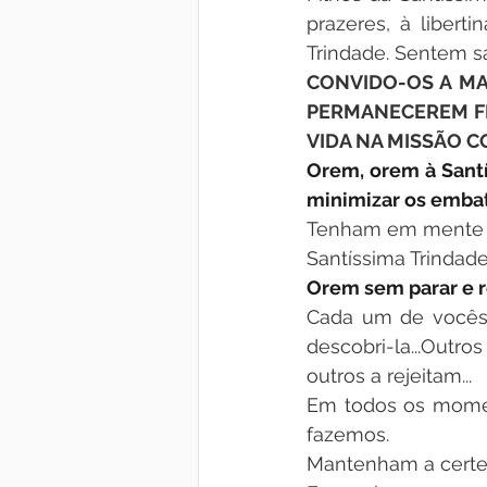
prazeres, à liber
Trindade. Sentem sa
CONVIDO-OS A MA
PERMANECEREM FI
VIDA NA MISSÃO C
Orem, orem à Santí
minimizar os embat
Tenham em mente q
Santíssima Trindad
Orem sem parar e 
Cada um de vocês 
descobri-la...Outro
outros a rejeitam...
Em todos os momen
fazemos.
Mantenham a certez