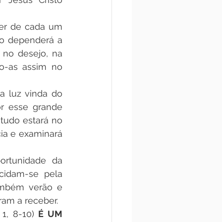
ver de cada um 
so dependerá a 
no desejo, na 
o-as assim no 
a luz vinda do 
r esse grande 
tudo estará no 
ia e examinará 
ortunidade da 
cidam-se pela 
mbém verão e 
ram a receber.
. 1, 8-10) 
É UM 