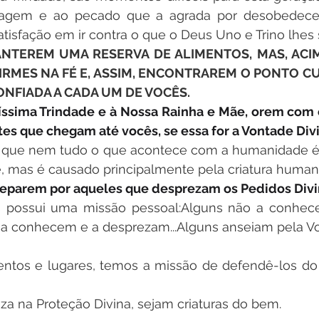
tinagem e ao pecado que a agrada por desobedecer
tisfação em ir contra o que o Deus Uno e Trino lhes s
NTEREM UMA RESERVA DE ALIMENTOS, MAS, ACIMA
RMES NA FÉ E, ASSIM, ENCONTRAREM O PONTO CU
ONFIADA A CADA UM DE VOCÊS.
ssima Trindade e à Nossa Rainha e Mãe, orem com o
es que chegam até vocês, se essa for a Vontade Divi
ue nem tudo o que acontece com a humanidade é 
e, mas é causado principalmente pela criatura human
reparem por aqueles que desprezam os Pedidos Divi
possui uma missão pessoal:Alguns não a conhece
s a conhecem e a desprezam...Alguns anseiam pela Vo
tos e lugares, temos a missão de defendê-los do 
a na Proteção Divina, sejam criaturas do bem.