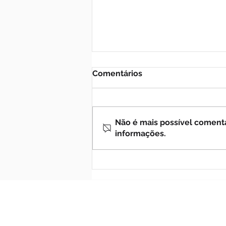
Comentários
Não é mais possível comentar
informações.
ONDE QUER QUE OS
DEVOTOS DA SANTÍSSIMA
TRINDADE VIVAM E OREM
COM AMOR PELO SANTO
TRISÁGIO, SERÃO
PARTICULARMENTE
PROTEGIDOS. (26-07-2026)