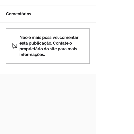
Comentários
Cuidado com o que
MEDJUGORJE:
Não é mais possível comentar
esta publicação. Contate o
pode esfriar sua fé!
Advertência da
proprietário do site para mais
Maria a Mirjana
informações.