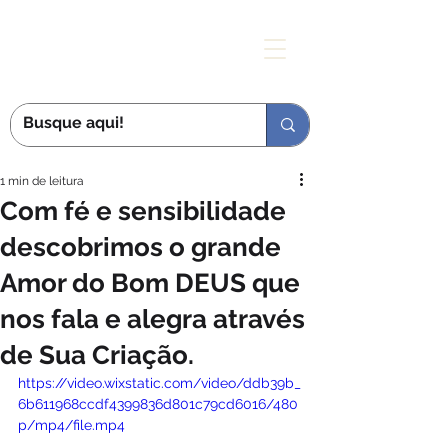
MÃE DAS GRAÇAS
1 min de leitura
Com fé e sensibilidade
descobrimos o grande
Amor do Bom DEUS que
nos fala e alegra através
de Sua Criação.
https://video.wixstatic.com/video/ddb39b_
6b611968ccdf4399836d801c79cd6016/480
p/mp4/file.mp4