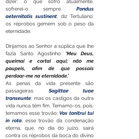
dizer: o que sofro atualmente, 
sofrerei-o sempre. 
Pondus 
aeternitatis sustinent
, diz Tertuliano: 
os réprobos gemem sob o peso da 
eternidade.
Dirijamos ao Senhor a súplica que lhe 
fazia Santo Agostinho: 
‘Meu Deus, 
queimai e cortai aqui; não me 
poupeis, afim de que possais 
perdoar-me na eternidade.’
As penas da vida presente são 
passageiras: 
Sagittae tuae 
transeunte
; mas os castigos da outra 
vida nunca têm fim. Temamo-os, pois, 
temamos esse trovão: 
Vox tonitrui tui 
in rota
; esse trovão da condenação 
eterna, que, no dia do juízo, sairá 
contra os réprobos da boca do divino 