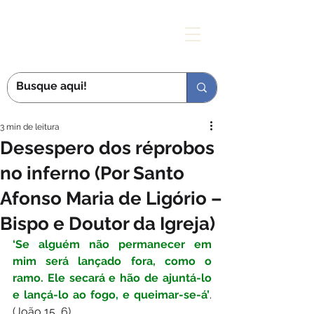
MÃE DAS GRAÇAS
3 min de leitura
Desespero dos réprobos
no inferno (Por Santo
Afonso Maria de Ligório –
Bispo e Doutor da Igreja)
‘Se alguém não permanecer em 
mim será lançado fora, como o 
ramo. Ele secará e hão de ajuntá-lo 
e lançá-lo ao fogo, e queimar-se-á’
. 
(João 15, 6)