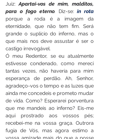
Juiz: 
Apartai-vos de mim, malditos, 
para o fogo eterno
. 
Diz-se: 
in rota
porque a roda é a imagem da 
eternidade, que não tem fim. Será 
grande o suplício do inferno, mas o 
que mais nos deve assustar é ser o 
castigo irrevogável.
Ó meu Redentor, se eu atualmente 
estivesse condenado, como mereci 
tantas vezes, não haveria para mim 
esperança de perdão. Ah, Senhor, 
agradeço-vos o tempo e as luzes que 
ainda me concedeis e prometo mudar 
de vida. Como? Esperarei porventura 
que me mandeis ao inferno? Eis-me 
aqui prostrado aos vossos pés; 
recebei-me na vossa graça. Outrora 
fugia de Vós, mas agora estimo a 
vossa amizade mais do que a posse 