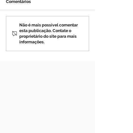
Comentários
Profecias sobre a Rússia
Profecias sobre
Não é mais possível comentar
esta publicação. Contate o
(4)
(3)
proprietário do site para mais
informações.