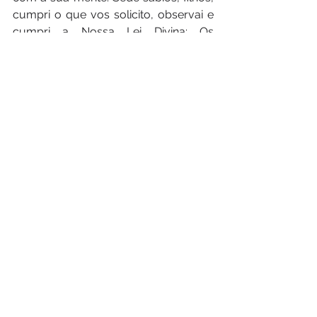
cumpri o que vos solicito, observai e 
cumpri a Nossa Lei Divina: Os 
Mandamentos. Não vos esqueçais 
que a razão conduz à inteligência 
para que cumprais os Nossos 
Mandamentos e, assim, com o 
cumprimento, alcançareis a 
Sabedoria necessária para 
cumprirdes, porque quando vos 
afastais da Sabedoria é quando caís 
nos erros e, portanto, no indevido.
O Meu Povo deve ser fiel e 
verdadeiro.
O Meu Povo espera em Santa 
Paciência, mas sendo ação. 
EU ENVIAREI O MEU ANJO DA PAZ, 
NÃO VOS DEIXAREI SÓS NO MEIO 
DAS ALCATEIAS DE LOBOS COM 