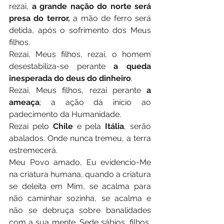
rezai, 
a grande nação do norte será 
presa do terror,
 a mão de ferro será 
detida, após o sofrimento dos Meus 
filhos. 
Rezai, Meus filhos, rezai, o homem 
desestabiliza-se perante 
a queda 
inesperada do deus do dinheiro
. 
Rezai, Meus filhos, rezai perante 
a 
ameaça
; a ação dá início ao 
padecimento da Humanidade. 
Rezai pelo 
Chile 
e pela 
Itália
, serão 
abalados. Onde nunca tremeu, a terra 
estremecerá.  
Meu Povo amado, Eu evidencio-Me 
na criatura humana, quando a criatura 
se deleita em Mim, se acalma para 
não caminhar sozinha, se acalma e 
não se debruça sobre banalidades 
com a sua mente. Sede sábios, filhos, 