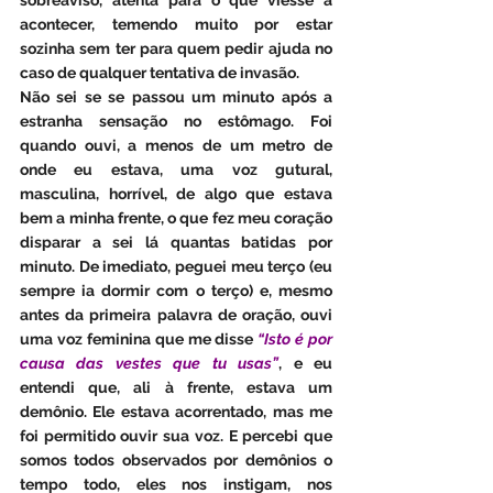
sobreaviso, atenta para o que viesse a 
acontecer, temendo muito por estar 
sozinha sem ter para quem pedir ajuda no 
caso de qualquer tentativa de invasão.
Não sei se se passou um minuto após a 
estranha sensação no estômago. Foi 
quando ouvi, a menos de um metro de 
onde eu estava, uma voz gutural, 
masculina, horrível, de algo que estava 
bem a minha frente, o que fez meu coração 
disparar a sei lá quantas batidas por 
minuto. De imediato, peguei meu terço (eu 
sempre ia dormir com o terço) e, mesmo 
antes da primeira palavra de oração, ouvi 
uma voz feminina que me disse 
“Isto é por 
causa das vestes que tu usas”
, e eu 
entendi que, ali à frente, estava um 
demônio. Ele estava acorrentado, mas me 
foi permitido ouvir sua voz. E percebi que 
somos todos observados por demônios o 
tempo todo, eles nos instigam, nos 