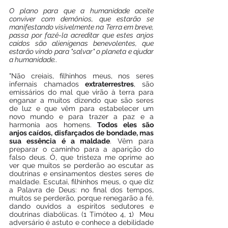
O plano para que a humanidade aceite 
conviver com demônios, que estarão se 
manifestando visivelmente na Terra em breve, 
passa por fazê-la acreditar que estes anjos 
caídos são alienígenas benevolentes, que 
estarão vindo para "salvar" o planeta e ajudar 
a humanidade.. 
"Não creiais, filhinhos meus, nos seres 
infernais chamados 
extraterrestres
, são 
emissários do mal que virão à terra para 
enganar a muitos dizendo que são seres 
de luz e que vêm para estabelecer um 
novo mundo e para trazer a paz e a 
harmonia aos homens. 
Todos eles são 
anjos caídos, disfarçados de bondade, mas 
sua essência é a maldade
. Vêm para 
preparar o caminho para a aparição do 
falso deus. Ó, que tristeza me oprime ao 
ver que muitos se perderão ao escutar as 
doutrinas e ensinamentos destes seres de 
maldade. Escutai, filhinhos meus, o que diz 
a Palavra de Deus: no final dos tempos, 
muitos se perderão, porque renegarão a fé, 
dando ouvidos a espíritos sedutores e 
doutrinas diabólicas. (1 Timóteo 4, 1)  Meu 
adversário é astuto e conhece a debilidade 