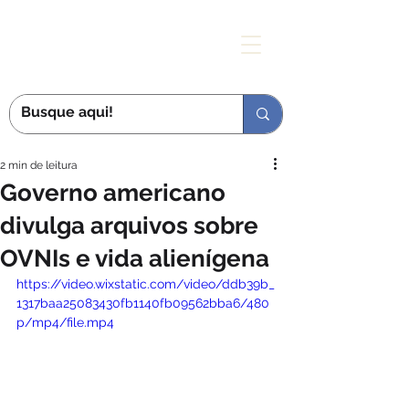
MÃE DAS GRAÇAS
2 min de leitura
Governo americano
divulga arquivos sobre
OVNIs e vida alienígena
https://video.wixstatic.com/video/ddb39b_
1317baa25083430fb1140fb09562bba6/480
p/mp4/file.mp4