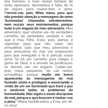
dos homens; e mais nestes tempos de 
tanta apostasia. Aproveitará a falta de fé 
de alguns para roubar-lhes a alma. 
P
revino-vos, pois, filhos meus, para que 
não presteis atenção a mensagens de seres 
‘iluminados’ chamados extraterrestres, 
nem ouçais seus ensinamentos, porque 
tudo é um engano de meu adversário.
 Meu 
adversário quer afastar-vos do verdadeiro 
caminho, da verdadeira verdade e vida, 
que é meu Filho. Estai, pois, alertas e 
vigilantes para que não caiais nas 
armadilhas sutis que meu adversário e 
seus emissários do mal vos prepararão 
para que renegueis a fé e percais vossa 
alma. Só há um caminho para chegar à 
glória de Deus, e é através da purificação; 
os demais são um engano. Cuidai-vos, 
pois, meus pequenos, de cair nestas 
armadilhas, porque
 muito em breve 
aparecerão os mensageiros do mal 
fazendo sinais e prodígios e anunciando a 
vinda de um ser iluminado que trará a paz 
e resolverá todos os problemas da 
humanidade. Não sigais a esses discípulos 
do mal, porque o que buscam é roubar-vos 
a alma."
 (Maria Santificadora a Enoc em 18-
10-2011)