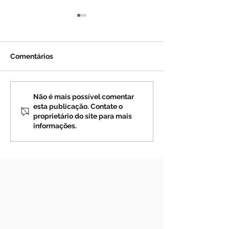
Comentários
Imagem de Nossa
Parece que há d
Não é mais possível comentar
esta publicação. Contate o
Senhora permanece
(vídeo)
proprietário do site para mais
intacta após incêndio
informações.
em residência no
interior de Paulo Frontin