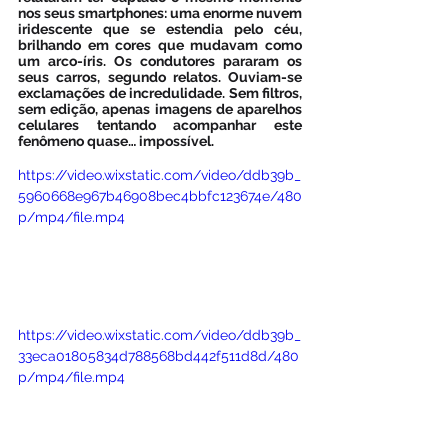
nos seus smartphones: uma enorme nuvem 
iridescente que se estendia pelo céu, 
brilhando em cores que mudavam como 
um arco-íris. Os condutores pararam os 
seus carros, segundo relatos. Ouviam-se 
exclamações de incredulidade. Sem filtros, 
sem edição, apenas imagens de aparelhos 
celulares tentando acompanhar este 
fenômeno quase… impossível.
https://video.wixstatic.com/video/ddb39b_
5960668e967b46908bec4bbfc123674e/480
p/mp4/file.mp4
https://video.wixstatic.com/video/ddb39b_
33eca01805834d788568bd442f511d8d/480
p/mp4/file.mp4