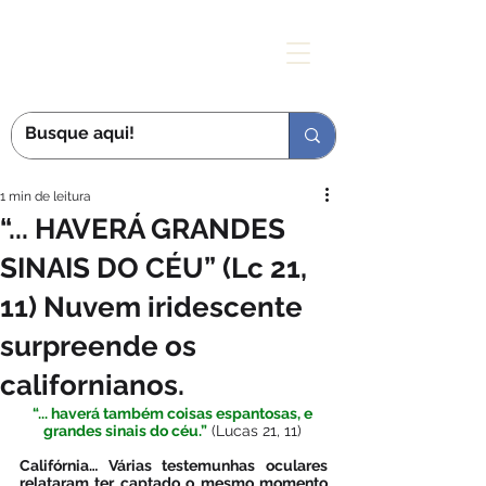
MÃE DAS GRAÇAS
1 min de leitura
“... HAVERÁ GRANDES
SINAIS DO CÉU” (Lc 21,
11) Nuvem iridescente
surpreende os
californianos.
“... haverá também coisas espantosas, e 
grandes sinais do céu.”
 (Lucas 21, 11)
Califórnia… Várias testemunhas oculares 
relataram ter captado o mesmo momento 