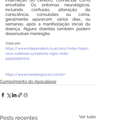
inflamação do cérebro, conhecida como 
encefalite. Os sintomas neurológicos, 
incluindo confusão, alteração da 
consciência, convulsões ou coma, 
geralmente aparecem vários dias, ou 
semanas, após a manifestação inicial da 
doença. Alguns doentes também podem 
desenvolver meningite.
Visto em: 
https://www.independent.co.uk/asia/india/nipah-
virus-outbreak-symptoms-signs-india-
b2906226.html
https://www.maedasgracas.com.br/
Cumprimento do Apocalipse
Ver tudo
Posts recentes