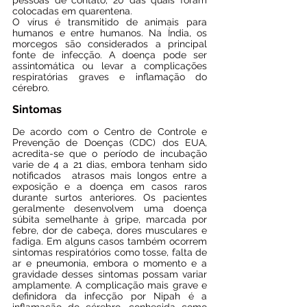
pessoas de contato, 20 das quais foram 
colocadas em quarentena.
O vírus é transmitido de animais para 
humanos e entre humanos. Na Índia, os 
morcegos são considerados a principal 
fonte de infecção. A doença pode ser 
assintomática ou levar a complicações 
respiratórias graves e inflamação do 
cérebro.
Sintomas
De acordo com o Centro de Controle e 
Prevenção de Doenças (CDC) dos EUA, 
acredita-se que o período de incubação 
varie de 4 a 21 dias, embora tenham sido 
notificados  atrasos mais longos entre a 
exposição e a doença em casos raros 
durante surtos anteriores. Os pacientes 
geralmente desenvolvem uma doença 
súbita semelhante à gripe, marcada por 
febre, dor de cabeça, dores musculares e 
fadiga. Em alguns casos também ocorrem 
sintomas respiratórios como tosse, falta de 
ar e pneumonia, embora o momento e a 
gravidade desses sintomas possam variar 
amplamente. A complicação mais grave e 
definidora da infecção por Nipah é a 