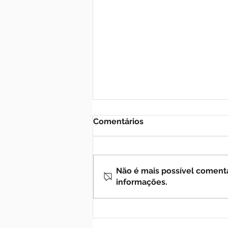
Comentários
Não é mais possível comentar
informações.
Cuidado com o que pode
esfriar sua fé!