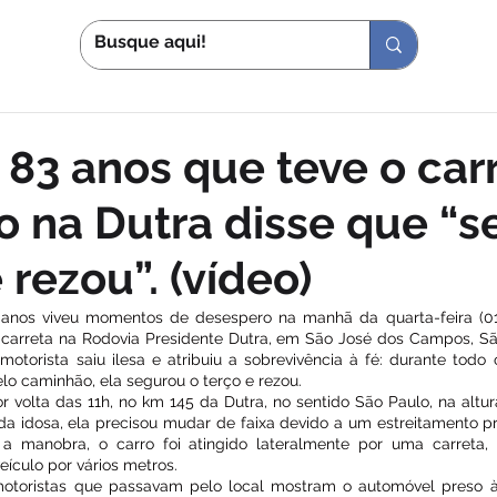
S
IN
 83 anos que teve o car
o na Dutra disse que “
 rezou”. (vídeo)
nos viveu momentos de desespero na manhã da quarta-feira (01-
 carreta na Rodovia Presidente Dutra, em São José dos Campos, Sã
 motorista saiu ilesa e atribuiu a sobrevivência à fé: durante tod
lo caminhão, ela segurou o terço e rezou.
volta das 11h, no km 145 da Dutra, no sentido São Paulo, na altura 
a idosa, ela precisou mudar de faixa devido a um estreitamento p
r a manobra, o carro foi atingido lateralmente por uma carreta,
eículo por vários metros.
toristas que passavam pelo local mostram o automóvel preso à l