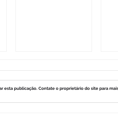
 esta publicação. Contate o proprietário do site para mai
MEDJUGORJE: Uma
O Sa
Advertência da Virgem
Mila
Maria a Mirjana (vídeo)
(víd