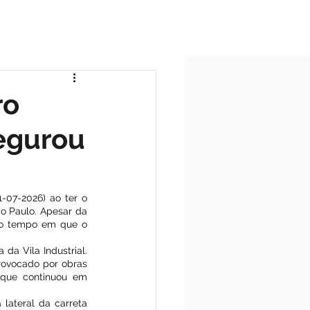
ICIO
TODAS AS POSTAGENS
ro
segurou
07-2026) ao ter o 
o Paulo. Apesar da 
o o tempo em que o 
da Vila Industrial. 
rovocado por obras 
 que continuou em 
ateral da carreta 