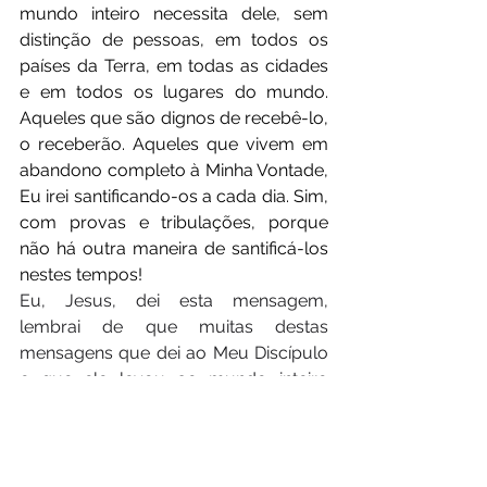
mundo inteiro necessita dele, sem 
distinção de pessoas, em todos os 
países da Terra, em todas as cidades 
e em todos os lugares do mundo. 
Aqueles que são dignos de recebê-lo, 
o receberão. Aqueles que vivem em 
abandono completo à Minha Vontade, 
Eu irei santificando-os a cada dia. Sim, 
com provas e tribulações, porque 
não há outra maneira de santificá-los 
nestes tempos!
Eu, Jesus, dei esta mensagem, 
lembrai de que muitas destas 
mensagens que dei ao Meu Discípulo 
e que ele levou ao mundo inteiro 
deixarão de ser divulgadas, como ele 
disse.
Filhos Meus, aproveitai este tempo 
porque Eu estou ditando Minhas 