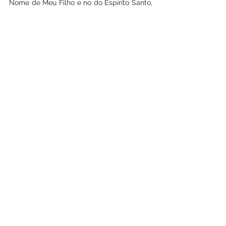
Nome de Meu Filho e no do Espírito Santo, 
Amor que nos une ao Pai e ao Filho, e que 
agora nos unirá a Nós.
Fonte: 
https://sagradoscorazones.wixsite.com/apostolad
o/2000
Página inicial: 
https://www.maedasgracas.com.br/
Discípulo
Ver tudo
Posts recentes