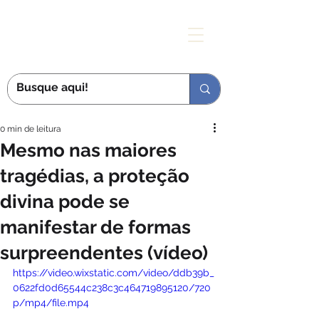
MÃE DAS GRAÇAS
0 min de leitura
Mesmo nas maiores
tragédias, a proteção
divina pode se
manifestar de formas
surpreendentes (vídeo)
https://video.wixstatic.com/video/ddb39b_
0622fd0d65544c238c3c464719895120/720
p/mp4/file.mp4