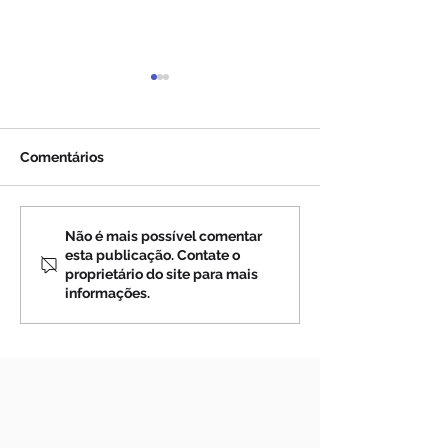
Comentários
MEDJUGORJE: Uma
O Sacerdote Qu
Não é mais possível comentar
esta publicação. Contate o
Advertência da Virgem
Milagre de Gar
proprietário do site para mais
Maria a Mirjana (vídeo)
(vídeo)
informações.