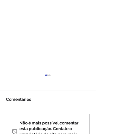
Comentários
DESDE QUE O ANEL DE
APROFUNDAR-
Não é mais possível comentar
esta publicação. Contate o
FOGO DO PACÍFICO
ESPIRITUALIDA