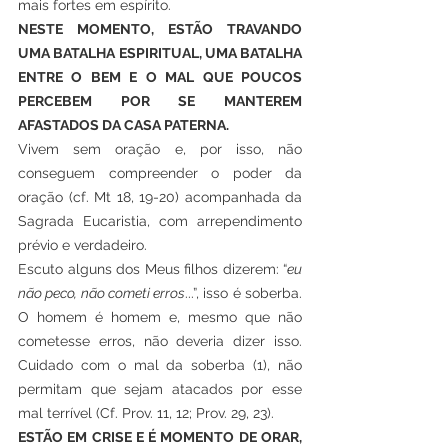
mais fortes em espírito.
NESTE MOMENTO, ESTÃO TRAVANDO 
UMA BATALHA ESPIRITUAL, UMA BATALHA 
ENTRE O BEM E O MAL QUE POUCOS 
PERCEBEM POR SE MANTEREM 
AFASTADOS DA CASA PATERNA.
Vivem sem oração e, por isso, não 
conseguem compreender o poder da 
oração (cf. Mt 18, 19-20) acompanhada da 
Sagrada Eucaristia, com arrependimento 
prévio e verdadeiro.
Escuto alguns dos Meus filhos dizerem: “
eu 
não peco, não cometi erros
...”, isso é soberba. 
O homem é homem e, mesmo que não 
cometesse erros, não deveria dizer isso. 
Cuidado com o mal da soberba (1), não 
permitam que sejam atacados por esse 
mal terrível (Cf. Prov. 11, 12; Prov. 29, 23).
ESTÃO EM CRISE E É MOMENTO DE ORAR, 