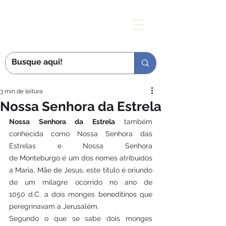
MÃE DAS GRAÇAS
3 min de leitura
Nossa Senhora da Estrela
Nossa Senhora da Estrela
 também 
conhecida como Nossa Senhora das 
Estrelas e Nossa Senhora 
de 
Monteburgo
 é um dos nomes atribuídos 
a 
Maria, Mãe de Jesus
, este título é oriundo 
de um 
milagre
 ocorrido no ano de 
1050 
d.C.
 a dois monges 
beneditinos
 que 
peregrinavam a 
Jerusalém
.
Segundo o que se sabe dois monges 