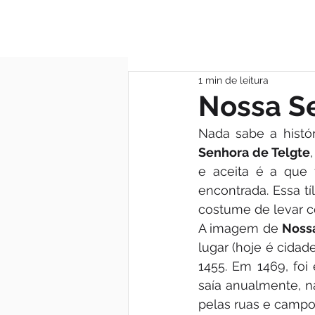
MÃE DAS GRAÇA
1 min de leitura
Nossa S
Nada sabe a histó
Senhora de Telgte
e aceita é a que 
encontrada. Essa tí
costume de levar c
A imagem de 
Noss
lugar (hoje é cidad
1455. Em 1469, foi 
saía anualmente, n
pelas ruas e campo