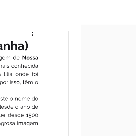
ICIO
TODAS AS POSTAGENS
anha)
agem de 
Nossa 
mais conhecida 
ília onde foi 
por isso, têm o 
 este o nome do 
desde o ano de 
que desde 1500 
lagrosa imagem 