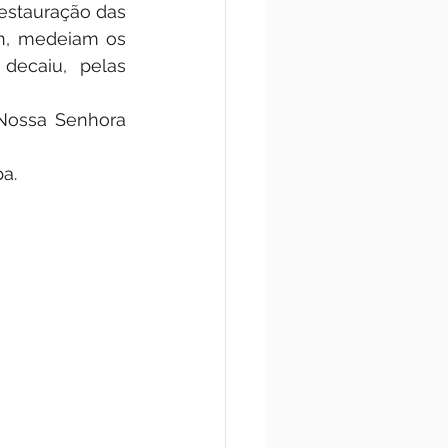
estauração das 
n, medeiam os 
ecaiu, pelas 
Nossa Senhora 
a.