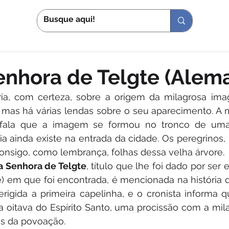
S
IN
enhora de Telgte (Alem
ria, com certeza, sobre a origem da milagrosa im
, mas há várias lendas sobre o seu aparecimento. A 
fala que a imagem se formou no tronco de uma t
lia ainda existe na entrada da cidade. Os peregrinos, 
onsigo, como lembrança, folhas dessa velha árvore.
a Senhora de Telgte
, título que lhe foi dado por ser
e) em que foi encontrada, é mencionada na história 
erigida a primeira capelinha, e o cronista informa 
a oitava do Espírito Santo, uma procissão com a mi
s da povoação.