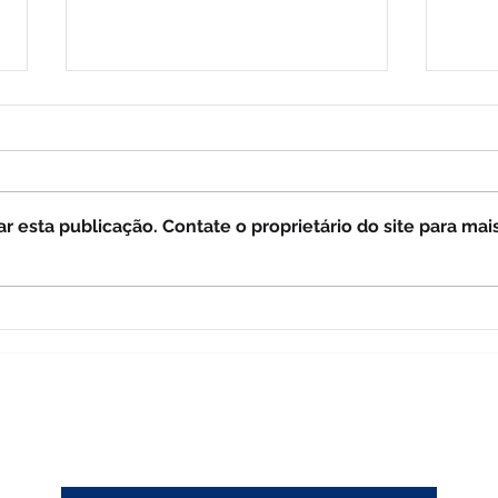
 esta publicação. Contate o proprietário do site para mai
Noss
Nossa Senhora do belo
ramo
MÃE DAS GRAÇAS