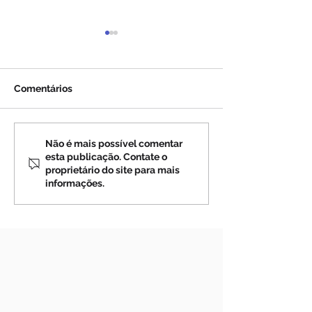
Comentários
MEDJUGORJE: Uma
O Sacerdote Qu
Não é mais possível comentar
esta publicação. Contate o
Advertência da Virgem
Milagre de Gar
proprietário do site para mais
Maria a Mirjana (vídeo)
(vídeo)
informações.