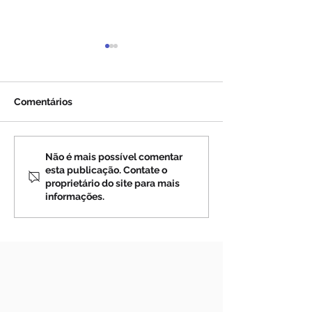
Comentários
Julgue e amaldiçoe
Tentativas de g
Não é mais possível comentar
esta publicação. Contate o
outra pessoa em Meu
nuclear no Orie
proprietário do site para mais
Nome e você cuspirá
01-2012)
informações.
em Minha Face (07-01-
2012)