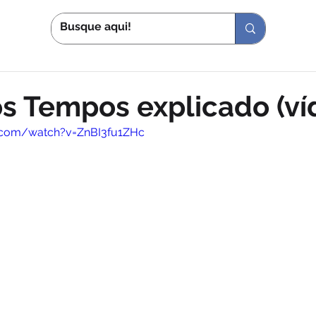
S
IN
s Tempos explicado (ví
.com/watch?v=ZnBI3fu1ZHc