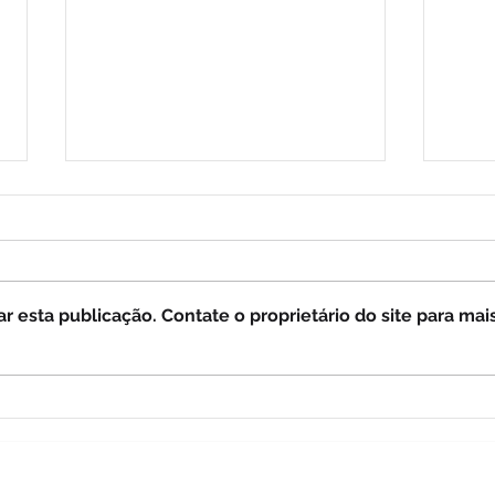
 esta publicação. Contate o proprietário do site para mai
OS QUATRO CAVALEIROS
Enx
ESTÃO CAVALGANDO. A
mili
GRANDE TRIBULAÇÃO
cita
COMEÇOU! (vídeo)