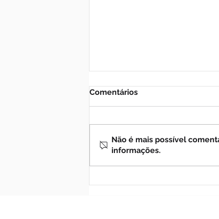
Comentários
Não é mais possível comentar
informações.
A GUERRA À
DESCENDÊNCIA DA
MULHER (Ap 12, 17) -
Santuário de Medjugorje
sofre ataque de
vandalismo com fogo: