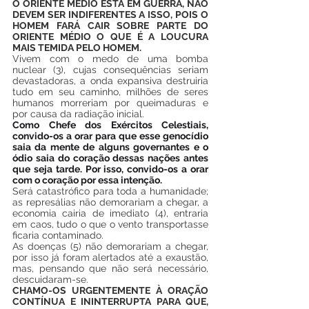
O ORIENTE MÉDIO ESTÁ EM GUERRA, NÃO 
DEVEM SER INDIFERENTES A ISSO, POIS O 
HOMEM FARÁ CAIR SOBRE PARTE DO 
ORIENTE MÉDIO O QUE É A LOUCURA 
MAIS TEMIDA PELO HOMEM.
Vivem com o medo de uma bomba 
nuclear (3), cujas consequências seriam 
devastadoras, a onda expansiva destruiria 
tudo em seu caminho, milhões de seres 
humanos morreriam por queimaduras e 
por causa da radiação inicial.
Como Chefe dos Exércitos Celestiais, 
convido-os a orar para que esse genocídio 
saia da mente de alguns governantes e o 
ódio saia do coração dessas nações antes 
que seja tarde. Por isso, convido-os a orar 
com o coração por essa intenção.
Será catastrófico para toda a humanidade; 
as represálias não demorariam a chegar, a 
economia cairia de imediato (4), entraria 
em caos, tudo o que o vento transportasse 
ficaria contaminado.
As doenças (5) não demorariam a chegar, 
por isso já foram alertados até a exaustão, 
mas, pensando que não será necessário, 
descuidaram-se.
CHAMO-OS URGENTEMENTE À ORAÇÃO 
CONTÍNUA E ININTERRUPTA PARA QUE, 