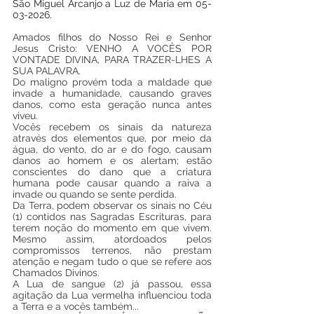
São Miguel Arcanjo a Luz de Maria em 05-
03-2026.
Amados filhos do Nosso Rei e Senhor 
Jesus Cristo: VENHO A VOCÊS POR 
VONTADE DIVINA, PARA TRAZER-LHES A 
SUA PALAVRA.
Do maligno provém toda a maldade que 
invade a humanidade, causando graves 
danos, como esta geração nunca antes 
viveu.
Vocês recebem os sinais da natureza 
através dos elementos que, por meio da 
água, do vento, do ar e do fogo, causam 
danos ao homem e os alertam; estão 
conscientes do dano que a criatura 
humana pode causar quando a raiva a 
invade ou quando se sente perdida.
Da Terra, podem observar os sinais no Céu 
(1) contidos nas Sagradas Escrituras, para 
terem noção do momento em que vivem. 
Mesmo assim, atordoados pelos 
compromissos terrenos, não prestam 
atenção e negam tudo o que se refere aos 
Chamados Divinos.
A Lua de sangue (2) já passou, essa 
agitação da Lua vermelha influenciou toda 
a Terra e a vocês também...