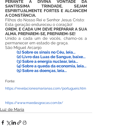
PERANTE A DIVINA VONTADE DA 
SANTÍSSIMA TRINDADE, SEJAM 
ESPIRITUALMENTE FORTES E ALCANCEM 
A CONSTÂNCIA.
Filhos do Nosso Rei e Senhor Jesus Cristo:
Esta geração endureceu o coração!
OREM, E CADA UM DEVE PREPARAR A SUA 
ALMA. PREPAREM-SE, PREPAREM-SE!
Unido a cada um de vocês, chamo-os a 
permanecer em estado de graça.
São Miguel Arcanjo
(1) 
Sobre os sinais no Céu, leia...
(2) 
Livro das Luas de Sangue, baixe...
(3) 
Sobre a energia nuclear, leia...
(4) 
Sobre a queda da economia, leia...
(5) 
Sobre as doenças, leia...
Fonte: 
https://revelacionesmarianas.com/portugueis.htm
https://www.maedasgracas.com.br/
Luz de Maria