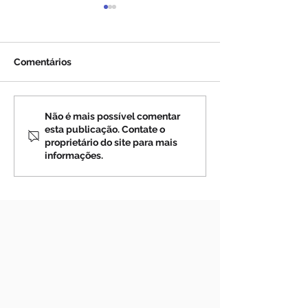
Comentários
Novena a Nossa
Súplica pedind
Não é mais possível comentar
esta publicação. Contate o
Senhora do Carmo
abrandamento d
proprietário do site para mais
Deus, ensinada
informações.
JESUS