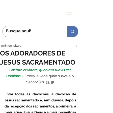
MÃE DAS GRAÇAS
3 min de leitura
OS ADORADORES DE
JESUS SACRAMENTADO
Gustate et videte, quoniam suavis est 
Dominus
 –
 “Provai e vede quão suave é o 
Senhor”(Ps. 33, 9).
Entre todas as devoções, a devoção de 
Jesus sacramentado é, sem dúvida, depois 
da recepção dos sacramentos, a primeira, a 
mais agradável a Deus e a mais proveitosa 