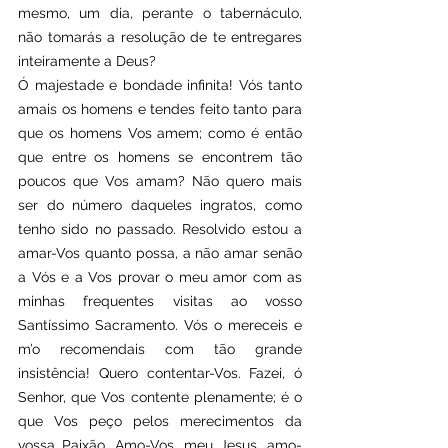
mesmo, um dia, perante o tabernáculo, 
não tomarás a resolução de te entregares 
inteiramente a Deus?
Ó majestade e bondade infinita! Vós tanto 
amais os homens e tendes feito tanto para 
que os homens Vos amem; como é então 
que entre os homens se encontrem tão 
poucos que Vos amam? Não quero mais 
ser do número daqueles ingratos, como 
tenho sido no passado. Resolvido estou a 
amar-Vos quanto possa, a não amar senão 
a Vós e a Vos provar o meu amor com as 
minhas frequentes visitas ao vosso 
Santíssimo Sacramento. Vós o mereceis e 
m’o recomendais com tão grande 
insistência! Quero contentar-Vos. Fazei, ó 
Senhor, que Vos contente plenamente; é o 
que Vos peço pelos merecimentos da 
vossa Paixão. Amo-Vos, meu Jesus, amo-