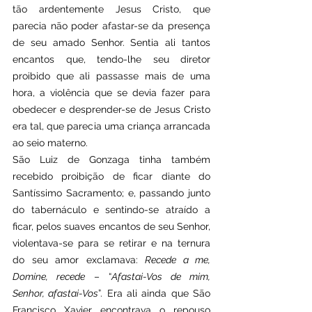
tão ardentemente Jesus Cristo, que 
parecia não poder afastar-se da presença 
de seu amado Senhor. Sentia ali tantos 
encantos que, tendo-lhe seu diretor 
proibido que ali passasse mais de uma 
hora, a violência que se devia fazer para 
obedecer e desprender-se de Jesus Cristo 
era tal, que parecia uma criança arrancada 
ao seio materno.
São Luiz de Gonzaga tinha também 
recebido proibição de ficar diante do 
Santíssimo Sacramento; e, passando junto 
do tabernáculo e sentindo-se atraído a 
ficar, pelos suaves encantos de seu Senhor, 
violentava-se para se retirar e na ternura 
do seu amor exclamava: 
Recede a me, 
Domine, recede
 – “
Afastai-Vos de mim, 
Senhor, afastai-Vos
”. Era ali ainda que São 
Francisco Xavier encontrava o repouso 