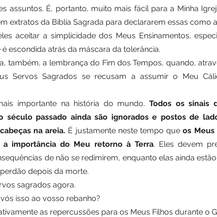
s assuntos. É, portanto, muito mais fácil para a Minha Igrej
 extratos da Bíblia Sagrada para declararem essas como au
 eles aceitar a simplicidade dos Meus Ensinamentos, espec
 é escondida atrás da máscara da tolerância. 
ita, também, a lembrança do Fim dos Tempos, quando, atrav
eus Servos Sagrados se recusam a assumir o Meu Cáli
is importante na história do mundo. 
Todos os sinais 
o século passado ainda são ignorados e postos de lado
cabeças na areia. 
É justamente neste tempo que 
os Meus 
 a importância do Meu retorno à Terra
. Eles devem pre
equências de não se redimirem, enquanto elas ainda estão 
perdão depois da morte. 
vos sagrados agora. 
 vós isso ao vosso rebanho? 
ativamente as repercussões para os Meus Filhos durante o 