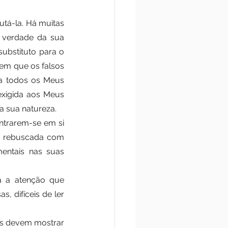
tá-la. Há muitas 
 verdade da sua 
ubstituto para o 
em que os falsos 
a todos os Meus 
xigida aos Meus 
a sua natureza. 
ntrarem-se em si 
 rebuscada com 
entais nas suas 
a a atenção que 
 difíceis de ler 
les devem mostrar 