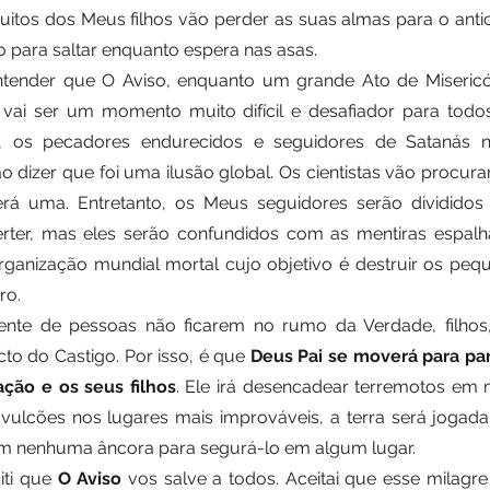
itos dos Meus filhos vão perder as suas almas para o anticri
o para saltar enquanto espera nas asas. 
tender que O Aviso, enquanto um grande Ato de Misericór
vai ser um momento muito difícil e desafiador para todos
 os pecadores endurecidos e seguidores de Satanás n
rão dizer que foi uma ilusão global. Os cientistas vão procur
rá uma. Entretanto, os Meus seguidores serão divididos 
rter, mas eles serão confundidos com as mentiras espalh
ganização mundial mortal cujo objetivo é destruir os peq
ro. 
nte de pessoas não ficarem no rumo da Verdade, filhos,
cto do Castigo. Por isso, é que 
Deus Pai se moverá para par
ação e os seus filhos
. Ele irá desencadear terremotos em 
 vulcões nos lugares mais improváveis, a terra será jogad
m nenhuma âncora para segurá-lo em algum lugar. 
iti que 
O Aviso
 vos salve a todos. Aceitai que esse milagre 