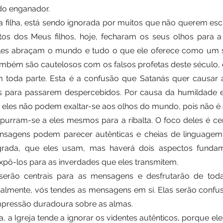
do enganador. 
a filha, está sendo ignorada por muitos que não querem escu
itos dos Meus filhos, hoje, fecharam os seus olhos para a
. Eles abraçam o mundo e tudo o que ele oferece como um s
ambém são cautelosos com os falsos profetas deste século, 
toda parte. Esta é a confusão que Satanás quer causar 
 para passarem despercebidos. Por causa da humildade e
, eles não podem exaltar-se aos olhos do mundo, pois não é 
purram-se a eles mesmos para a ribalta. O foco deles é ce
sagens podem parecer autênticas e cheias de linguagem
agrada, que eles usam, mas haverá dois aspectos fundam
pô-los para as inverdades que eles transmitem. 
 serão centrais para as mensagens e desfrutarão de tod
almente, vós tendes as mensagens em si. Elas serão confusas,
mpressão duradoura sobre as almas. 
ha, a Igreja tende a ignorar os videntes autênticos, porque e