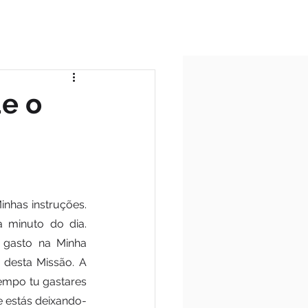
ICIO
TODAS AS POSTAGENS
ue o
inhas instruções. 
minuto do dia. 
gasto na Minha 
desta Missão. A 
mpo tu gastares 
e estás deixando-