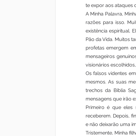
te expor aos ataques 
A Minha Palavra, Minh
razões para isso. Mu
existência espiritual
Pão da Vida. Muitos t
profetas emergem em 
mensageiros genuínos
visionários escolhidos
Os falsos videntes em
mesmos. As suas men
trechos da Bíblia S
mensagens que irão ex
Primeiro é que eles
receberem. Depois, fin
e não deixarão uma i
Tristemente, Minha fil