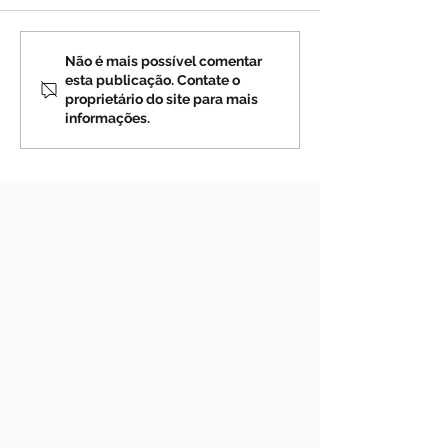
MEDJUGORJE: Uma
O Sacerdote Qu
Não é mais possível comentar
esta publicação. Contate o
Advertência da Virgem
Milagre de Gar
proprietário do site para mais
Maria a Mirjana (vídeo)
(vídeo)
informações.