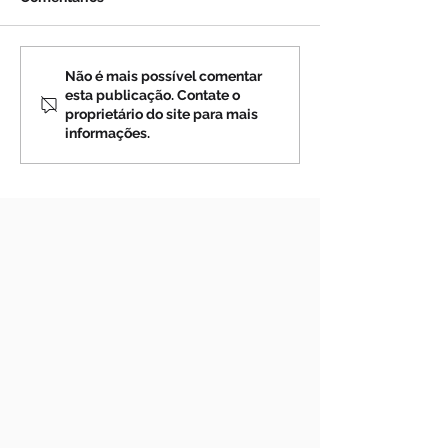
Julgue e amaldiçoe
Tentativas de g
Não é mais possível comentar
esta publicação. Contate o
outra pessoa em Meu
nuclear no Orie
proprietário do site para mais
Nome e você cuspirá
01-2012)
informações.
em Minha Face (07-01-
2012)