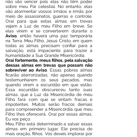
não vão vencer pois elas não têm poder 
sobre meu Pai celestial. No entanto, elas 
vão atormentar vossos irmãos e irmãs por 
meio de assassinatos, guerras e controle. 
Orai para que estas almas em trevas 
vejam a Luz de meu Filho em breve. Se 
elas virem e se converterem durante o 
Aviso
, então haverá uma paz temporária 
na Terra. Meu Filho, Jesus Cristo, em quem 
todas as almas precisam confiar para a 
salvação, está impaciente para trazer à 
humanidade a Sua Grande Misericórdia. 
Orai fortemente, meus filhos, pela salvação 
dessas almas em trevas que possam não 
sobreviver ao Aviso
. Essas pobres almas 
ficarão aterrorizadas, não apenas quando 
testemunharem os seus pecados, mas 
quando virem a escuridão em que estão. 
Essa escuridão obscureceu tanto suas 
almas, que a Luz da Misericórdia de meu 
Filho fará com que se sintam fracas e 
impotentes. Muitos serão fracos demais 
para compreender a Misericórdia que meu 
Filho lhes oferecerá. Orai por essas almas, 
Eu vos peço. 
Meu Filho está determinado a salvar essas 
almas em primeiro lugar. Ele precisa de 
mais oração, filhos. Vós deveis implorar por 