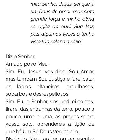
meu Senhor Jesus, sei que é 
um Deus de amor, mas sinto 
grande força e minha alma 
se agita ao ouvir Sua Voz, 
pois algumas vezes o tenho 
visto tão solene e sério.”
Diz o Senhor:
Amado povo Meu:
Sim, Eu, Jesus, vos digo: Sou Amor, 
mas também Sou Justiça e farei calar 
os lábios altaneiros, orgulhosos, 
soberbos e desrespeitosos!
Sim, Eu, o Senhor, vos pedirei contas, 
tirarei das entranhas da terra, pouco a 
pouco, uma a uma, as pragas sobre 
vosso solo, aprendereis a lição de 
que há Um Só Deus Verdadeiro!
Discípulo Meu, ao ler ou ao escutar 