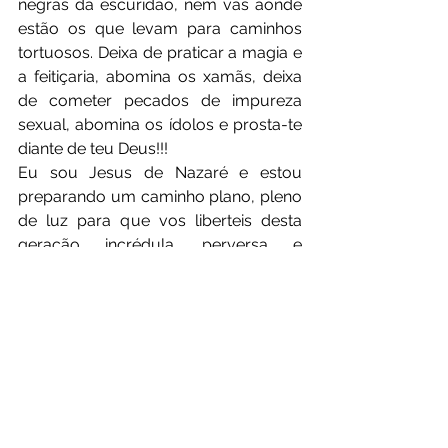
negras da escuridão, nem vás aonde 
estão os que levam para caminhos 
tortuosos. Deixa de praticar a magia e 
a feitiçaria, abomina os xamãs, deixa 
de cometer pecados de impureza 
sexual, abomina os ídolos e prosta-te 
diante de teu Deus!!!
Eu sou Jesus de Nazaré e estou 
preparando um caminho plano, pleno 
de luz para que vos liberteis desta 
geração incrédula, perversa e 
adúltera! Deixa de traficar com a dor. 
Irmão... Há tantos inocentes em Meu 
país que sofrem e seu pranto 
agoniado chega a Mim, e Eu que Sou 
Deus Justo, Compassivo e 
Misericordioso não ficarei em silêncio!
Escolhi este grande país para algo 
muito grande, para levantá-lo entre 