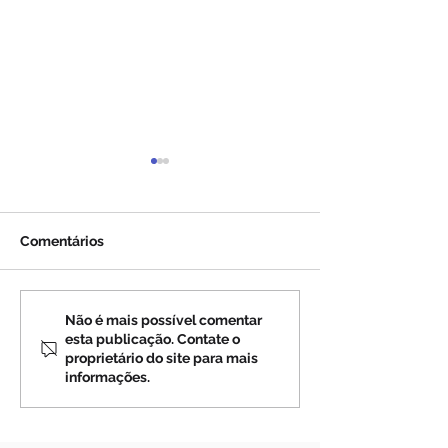
Comentários
Profecias sobre a Rússia
Profecias sobre
Não é mais possível comentar
esta publicação. Contate o
(4)
(3)
proprietário do site para mais
informações.