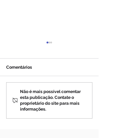
Comentários
Profecias sobre a Rússia
Profecias sobre
Não é mais possível comentar
esta publicação. Contate o
(4)
(3)
proprietário do site para mais
informações.