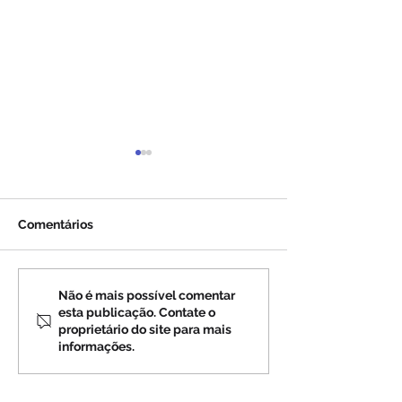
Comentários
Profecias sobre a Rússia
Profecias sobre
Não é mais possível comentar
esta publicação. Contate o
(4)
(3)
proprietário do site para mais
informações.