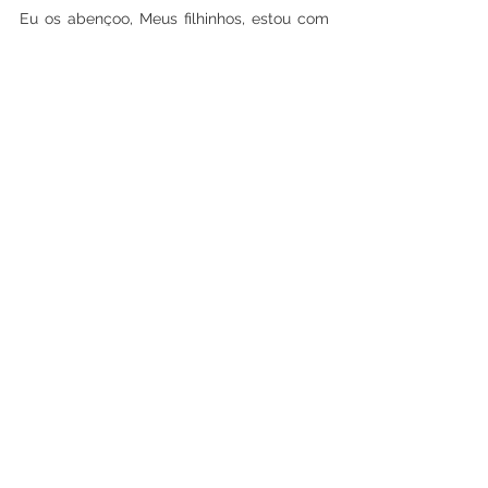
Eu os abençoo, Meus filhinhos, estou com 
vocês, amados do Meu Divino Filho.
Mamãe Maria
(1) 
Sobre terremotos, leia...
(2) 
Sobre desastres naturais, leia... 
Fonte: 
https://revelacionesmarianas.com
Página inicial: 
https://www.maedasgracas.com.br/
Luz de Maria
Ver tudo
Posts recentes