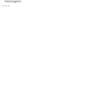
mensageiro. 
AP.T.F.
Ver tudo
Posts recentes