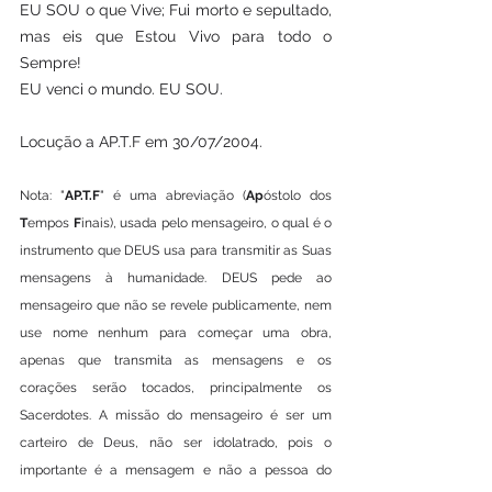
EU SOU o que Vive; Fui morto e sepultado, 
mas eis que Estou Vivo para todo o 
Sempre!
EU venci o mundo. EU SOU.   
Locução a AP.T.F em 30/07/2004.
Nota: "
AP.T.F
" é uma abreviação (
Ap
óstolo dos 
T
empos 
F
inais), usada pelo mensageiro, o qual é o 
instrumento que DEUS usa para transmitir as Suas 
mensagens à humanidade. DEUS pede ao 
mensageiro que não se revele publicamente, nem 
use nome nenhum para começar uma obra, 
apenas que transmita as mensagens e os 
corações serão tocados, principalmente os 
Sacerdotes. A missão do mensageiro é ser um 
carteiro de Deus, não ser idolatrado, pois o 
importante é a mensagem e não a pessoa do 