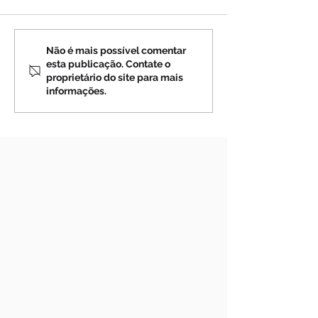
Profecias sobre a Rússia
Profecias sobre
Não é mais possível comentar
esta publicação. Contate o
(4)
(3)
proprietário do site para mais
informações.