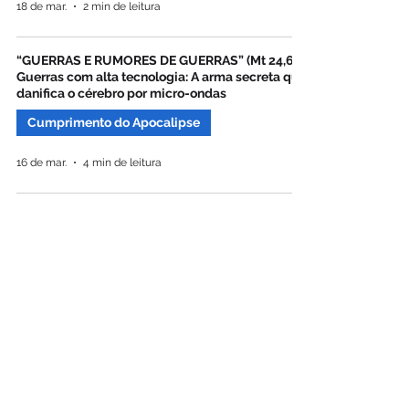
18 de mar.
2 min de leitura
“GUERRAS E RUMORES DE GUERRAS” (Mt 24,6) –
Guerras com alta tecnologia: A arma secreta que
danifica o cérebro por micro-ondas
Cumprimento do Apocalipse
16 de mar.
4 min de leitura
“GUERRAS E RUMORES DE GUERRAS” (Mt 24,6) –
O QUE ESTÁ ACONTECENDO EM ISRAEL E IRÃ?
(vídeo)
Cumprimento do Apocalipse
3 de mar.
0 min de leitura
‘... BUSCARAM REFUGIAR-SE EM CAVERNAS E
ENTRE AS ROCHAS DAS MONTANHAS' (Ap.6,15)
- Vários Bunkers estão sendo construídos ao