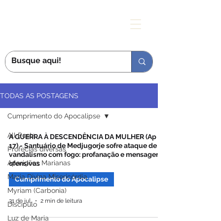
MÃE DAS GRAÇAS
TODAS AS POSTAGENS
Cumprimento do Apocalipse
All Posts
A GUERRA À DESCENDÊNCIA DA MULHER (Ap 12,
17) - Santuário de Medjugorje sofre ataque de
Profecias diversas
vandalismo com fogo: profanação e mensagens
Aparições Marianas
ofensivas
Maria Divina Misericórdia
Cumprimento do Apocalipse
Myriam (Carbonia)
31 de jul.
2 min de leitura
Discípulo
Luz de Maria