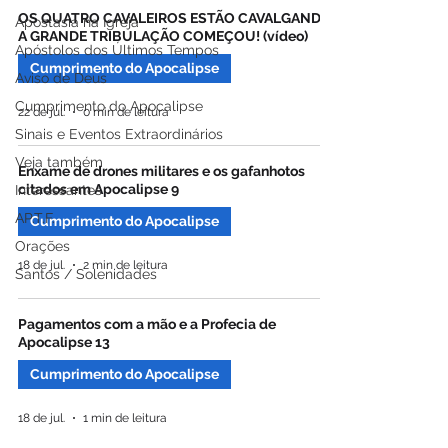
OS QUATRO CAVALEIROS ESTÃO CAVALGANDO.
Apostasia na Igreja
A GRANDE TRIBULAÇÃO COMEÇOU! (vídeo)
Apóstolos dos Últimos Tempos
Cumprimento do Apocalipse
Aviso de Deus
Cumprimento do Apocalipse
22 de jul.
0 min de leitura
Sinais e Eventos Extraordinários
Veja também
Enxame de drones militares e os gafanhotos
citados em Apocalipse 9
Interessantes
AP.T.F.
Cumprimento do Apocalipse
Orações
18 de jul.
2 min de leitura
Santos / Solenidades
Pagamentos com a mão e a Profecia de
Apocalipse 13
Cumprimento do Apocalipse
18 de jul.
1 min de leitura