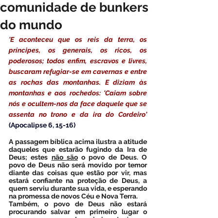
comunidade de bunkers
do mundo
'E aconteceu que os reis da terra, os 
príncipes, os generais, os ricos, os 
poderosos; todos enfim, escravos e livres, 
buscaram refugiar-se em cavernas e entre 
as rochas das montanhas. E diziam às 
montanhas e aos rochedos: 'Caiam sobre 
nós e ocultem-nos da face daquele que se 
assenta no trono e da ira do Cordeiro'
(Apocalipse 6, 15-16)
A passagem bíblica acima ilustra a atitude 
daqueles que estarão fugindo da Ira de 
Deus; estes 
não são
 o povo de Deus. O 
povo de Deus não será movido por temor 
diante das coisas que estão por vir, mas 
estará confiante na proteção de Deus, a 
quem serviu durante sua vida, e esperando 
na promessa de novos Céu e Nova Terra. 
Também, o povo de Deus não estará 
procurando salvar em primeiro lugar o 