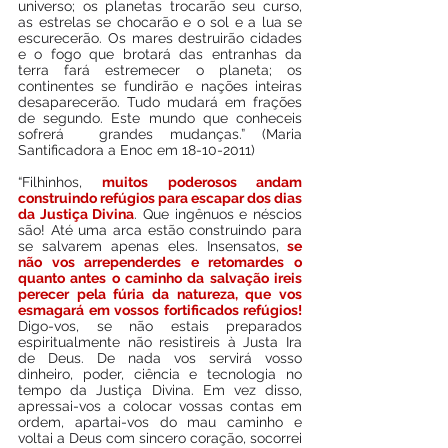
universo; os planetas trocarão seu curso, 
as estrelas se chocarão e o sol e a lua se 
escurecerão. Os mares destruirão cidades 
e o fogo que brotará das entranhas da 
terra fará estremecer o planeta; os 
continentes se fundirão e nações inteiras 
desaparecerão. Tudo mudará em frações 
de segundo. Este mundo que conheceis 
sofrerá  grandes mudanças.” (Maria 
Santificadora a Enoc em 18-10-2011)
“Filhinhos, 
muitos poderosos andam 
construindo refúgios para escapar dos dias 
da Justiça Divina
. Que ingênuos e néscios 
são! Até uma arca estão construindo para 
se salvarem apenas eles. Insensatos,
 se 
não vos arrependerdes e retomardes o 
quanto antes o caminho da salvação ireis 
perecer pela fúria da natureza, que vos 
esmagará em vossos fortificados refúgios!
Digo-vos, se não estais preparados 
espiritualmente não resistireis à Justa Ira 
de Deus. De nada vos servirá vosso 
dinheiro, poder, ciência e tecnologia no 
tempo da Justiça Divina. Em vez disso, 
apressai-vos a colocar vossas contas em 
ordem, apartai-vos do mau caminho e 
voltai a Deus com sincero coração, socorrei 