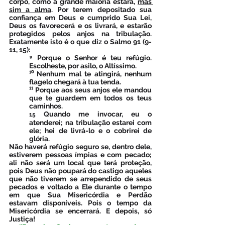
corpo, como a grande maioria estará, 
mas 
sim a alma
. Por terem depositado sua 
confiança em Deus e cumprido Sua Lei, 
Deus os favorecerá e os livrará, e estarão 
protegidos pelos anjos na tribulação. 
Exatamente isto é o que diz o Salmo 91 (9-
11, 15):
⁹ Porque o Senhor é teu refúgio. 
Escolheste, por asilo, o Altíssimo.
¹⁰ Nenhum mal te atingirá, nenhum 
flagelo chegará à tua tenda.
¹¹ Porque aos seus anjos ele mandou 
que te guardem em todos os teus 
caminhos.
 Quando me invocar, eu o 
15
atenderei; na tribulação estarei com 
ele; hei de livrá-lo e o cobrirei de 
glória.
Não haverá refúgio seguro se, dentro dele, 
estiverem pessoas ímpias e com pecado; 
ali não será um local que terá proteção, 
pois Deus não poupará do castigo aqueles 
que não tiverem se arrependido de seus 
pecados e voltado a Ele durante o tempo 
em que Sua Misericórdia e Perdão 
estavam disponíveis. Pois o tempo da 
Misericórdia se encerrará. E depois, só 
Justiça!