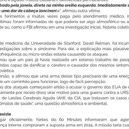
ntrado pela janela, direto na minha orelha esquerda. Imediatamente 
e uma dor de cabeça lancinan
te”, afirmou outra vítima.
s ferimentos e muitas vezes paga pelo atendimento médico, ma
ítimas foram informadas de que poderia ser algo atmosférico ou am
 ou, como o FBI afirmou em uma investigação inicial, histeria coleti
de medicina da Universidade de Stanford, David Relman, foi incum
estigações sobre a síndrome. Para ele, a explicação mais plausíve
ofrequência ou micro-ondas estaria causando os ataques.
mou que um país já havia realizado um extenso trabalho de pesqu
ndas capaz de danificar o cérebro e causador dos mesmos sintom
viética.
ersão, e afirmou que uma arma desse tipo precisaria de uma energ
e um caminhão para funcionar, logo de fácil percepção.
mas dos ataques começaram então a acusar o governo dos EUA de mi
tamente por receio disso virar motivo para uma guerra contra a URSS.
 de Lesões Cerebrais Aguda (AHI), da CIA, que tratavam os casos 
ômalos de saúde”, uma questão atmosférica e ambiental.
existe
ar oficialmente, fontes do 60 Minutes informaram que agente
ça Interna compraram a suposta arma em 2024. A missão teria cus