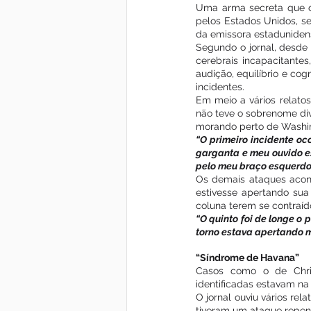
Uma arma secreta que ca
pelos Estados Unidos, s
da emissora estaduniden
Segundo o jornal, desde 
cerebrais incapacitantes
audição, equilíbrio e cog
incidentes.
Em meio a vários relatos
não teve o sobrenome div
morando perto de Washing
“O primeiro incidente o
garganta e meu ouvido es
pelo meu braço esquerdo
Os demais ataques acont
estivesse apertando sua
coluna terem se contraí
“O quinto foi de longe o 
torno estava apertando m
“Síndrome de Havana”
Casos como o de Chris
identificadas estavam na
O jornal ouviu vários re
tiveram um ataque repen