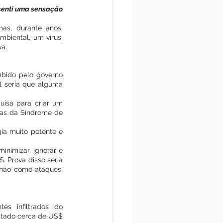
senti uma sensação 
s, durante anos, 
biental, um vírus, 
va.
bido pelo governo 
l seria que alguma 
isa para criar um 
as da Síndrome de 
ia muito potente e 
nimizar, ignorar e 
 Prova disso seria 
não como ataques, 
s infiltrados do 
tado cerca de US$ 