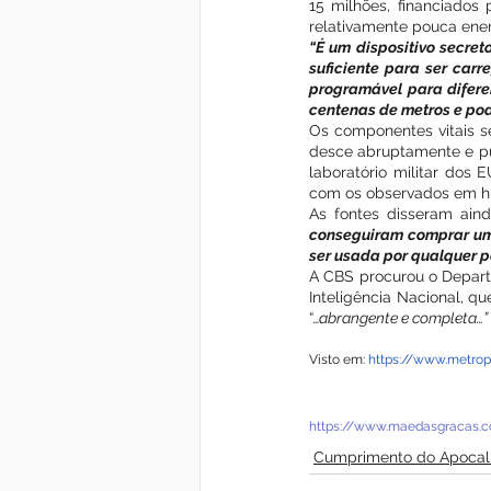
15 milhões, financiados
relativamente pouca ener
“É um dispositivo secret
suficiente para ser car
programável para diferen
centenas de metros e pod
Os componentes vitais se
desce abruptamente e pul
laboratório militar dos
com os observados em 
As fontes disseram aind
conseguiram comprar um 
ser usada por qualquer p
A CBS procurou o Departa
Inteligência Nacional, qu
“…
abrangente e completa…” 
Visto em: 
https://www.metrop
https://www.maedasgracas.c
Cumprimento do Apocal