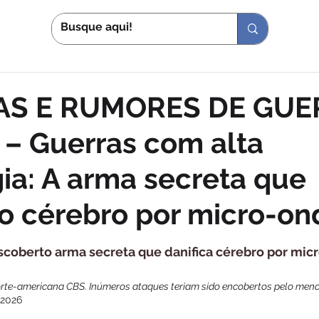
S
IN
AS E RUMORES DE GUE
) – Guerras com alta
ia: A arma secreta que
 o cérebro por micro-on
scoberto arma secreta que danifica cérebro por mic
rte-americana CBS. Inúmeros ataques teriam sido encobertos pelo men
/2026