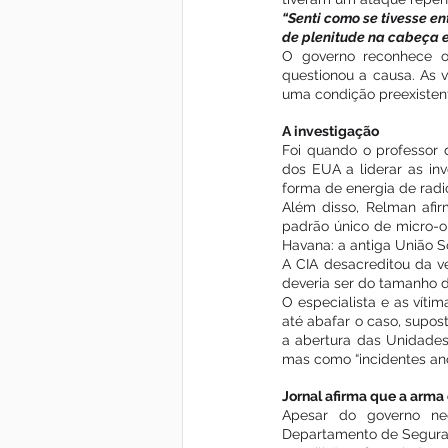
“Senti como se tivesse e
de plenitude na cabeça 
O governo reconhece o
questionou a causa. As v
uma condição preexistente
A investigação
Foi quando o professor 
dos EUA a liderar as inv
forma de energia de radi
Além disso, Relman afir
padrão único de micro-o
Havana: a antiga União So
A CIA desacreditou da v
deveria ser do tamanho d
O especialista e as víti
até abafar o caso, supos
a abertura das Unidades
mas como “incidentes an
Jornal afirma que a arma 
Apesar do governo neg
Departamento de Seguran