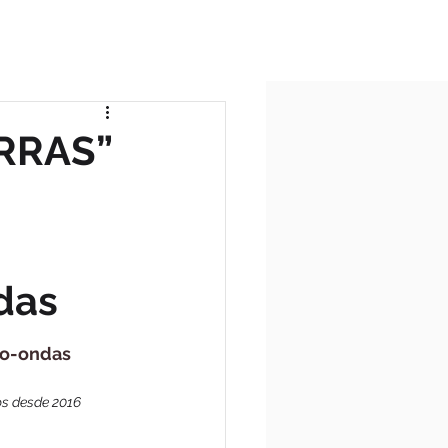
ICIO
TODAS AS POSTAGENS
RRAS”
das
ro-ondas
os desde 2016