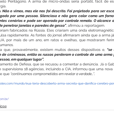
 pelo Pentágono. A arma de micro-ondas seria portátil, fácil de 
gia.
o. Não o vimos, mas ele nos foi descrito. Foi projetado para ser esc
regado por uma pessoa. Silencioso e não gera calor como um forno
tes cenários e pode ser operado por controle remoto. O alcance do
e penetrar janelas e paredes de gesso”
, afirmou a reportagem.
riam fabricados na Rússia. Eles criariam uma onda eletromagnétic
sa rapidamente. As fontes do jornal afirmaram ainda que a arma já
 EUA, por mais de um ano, em ratos e ovelhas, que mostraram feri
humanos.
a que, provavelmente, existem muitos desses dispositivos e, 
“se 
de criminosos, então os russos perderam o controle de uma arma f
essoa, em qualquer lugar”.
mento de Defesa, que se recusou a comentar a denúncia. Já o Gabi
e supervisiona 18 agências, incluindo a CIA, informou que uma nova re
.
e que 
“continuamos comprometidos em revelar a verdade…”
oles.com/mundo/eua-teria-descoberto-arma-secreta-que-danifica-cerebro-po
om.br/
ipse