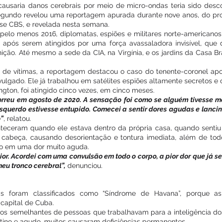
usaria danos cerebrais por meio de micro-ondas teria sido desc
egundo revelou uma reportagem apurada durante nove anos, do pro
se CBS, e revelada nesta semana.
pelo menos 2016, diplomatas, espiões e militares norte-americanos 
, após serem atingidos por uma força avassaladora invisível, que da
nição. Até mesmo a sede da CIA, na Virgínia, e os jardins da Casa Br
 de vítimas, a reportagem destacou o caso do tenente-coronel apo
ulgado. Ele já trabalhou em satélites espiões altamente secretos e
ton, foi atingido cinco vezes, em cinco meses.
correu em agosto de 2020. A sensação foi como se alguém tivesse 
querdo estivesse entupido. Comecei a sentir dores agudas e lanci
”
, relatou.
eceram quando ele estava dentro da própria casa, quando sentiu
 cabeça, causando desorientação e tontura imediata, além de tod
do em uma dor muito aguda.
pior. Acordei com uma convulsão em todo o corpo, a pior dor que já se
eu tronco cerebral”,
 denunciou.
 foram classificados como “Síndrome de Havana”, porque as p
 capital de Cuba.
latos semelhantes de pessoas que trabalhavam para a inteligência do
tino e agudo, muitos causaram deficiências permanentes.