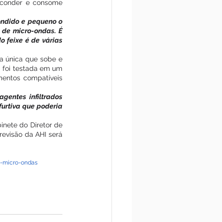
esconder e consome 
ondido e pequeno o 
 de micro-ondas. É 
 feixe é de várias 
a única que sobe e 
 foi testada em um 
mentos compatíveis 
agentes infiltrados 
urtiva que poderia 
nete do Diretor de 
visão da AHI será   
r-micro-ondas