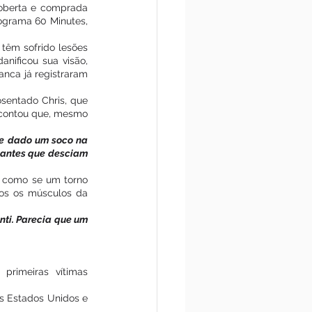
oberta e comprada 
grama 60 Minutes, 
têm sofrido lesões 
nificou sua visão, 
anca já registraram 
sentado Chris, que 
 contou que, mesmo 
me dado um soco na 
nantes que desciam 
 como se um torno 
os os músculos da 
nti. Parecia que um 
rimeiras vítimas 
s Estados Unidos e 